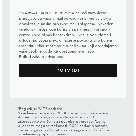
* VAŽNA OBAVIJEST: Prijavom na naš Newsletter
pristajete da vašu e-mail adresu koristimo za slanje
obavijesti o našim proizvodima i uslugama. Navedeni
telefonski broj može koristiti i partnerski kontaktni
centar kako bi vas kontaktirao u vezi s ponudama i
uslugama. Svoju privolu možete povući u bilo kojem
trenutku. Više informacija o načinu na koji obrađujemo
vaše osobne podatke dostupno je u našoj
Politici zaštite privatnosti
.
*
Pogledajte WLTP podatke
Navedene vrijednosti su NEDC2 vrijednosti izračunate iz
službenih ispitivanja proizvođača u skladu s EU
zakonodavstvom. Samo za potrebe usporedbe. Realne
vrijednosti mogu se razlikovati. CO2 i podaci o potrošnji
goriva mogu se razlikovati ovisno o ugrađenim kotačima i
ugrađenom opcijskom opremom.