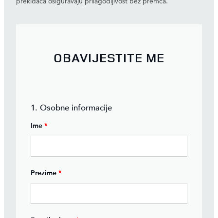
prekidača osiguravaju prilagodljivost bez premca.
OBAVIJESTITE ME
1. Osobne informacije
Ime
*
Prezime
*