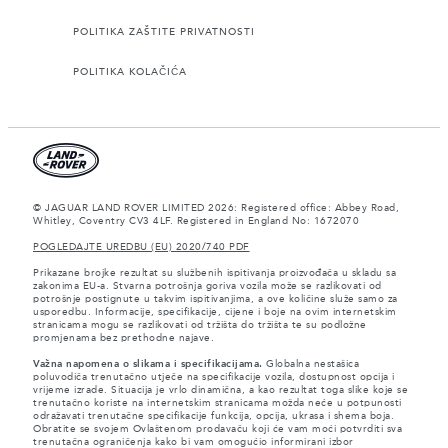
POLITIKA ZAŠTITE PRIVATNOSTI
POLITIKA KOLAČIĆA
© JAGUAR LAND ROVER LIMITED 2026: Registered office: Abbey Road,
Whitley, Coventry CV3 4LF. Registered in England No: 1672070
POGLEDAJTE UREDBU (EU) 2020/740 PDF
Prikazane brojke rezultat su službenih ispitivanja proizvođača u skladu sa
zakonima EU-a. Stvarna potrošnja goriva vozila može se razlikovati od
potrošnje postignute u takvim ispitivanjima, a ove količine služe samo za
usporedbu. Informacije, specifikacije, cijene i boje na ovim internetskim
stranicama mogu se razlikovati od tržišta do tržišta te su podložne
promjenama bez prethodne najave.
Važna napomena o slikama i specifikacijama.
Globalna nestašica
poluvodiča trenutačno utječe na specifikacije vozila, dostupnost opcija i
vrijeme izrade. Situacija je vrlo dinamična, a kao rezultat toga slike koje se
trenutačno koriste na internetskim stranicama možda neće u potpunosti
odražavati trenutačne specifikacije funkcija, opcija, ukrasa i shema boja.
Obratite se svojem Ovlaštenom prodavaču koji će vam moći potvrditi sva
trenutačna ograničenja kako bi vam omogućio informirani izbor