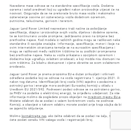
Navedene mase odnose se na standardne specifikacije vozila. Dodatna
oprema i ostali predmeti koji su ugrađeni nakon proizvodnje utjecat će na
nosivost. Osigurajte da se ne prekorače bruto masa vozila i maksimalno
opterećenje osovine pri opterećenju vozila dodatnom opremom,
putnicima, tekućinama, gorivom i teretom.
Jaguar Land Rover Limited neprestano traži načine za poboljšanje
specifikacija, dizajna i proizvodnje svojih vozila, dijelova i dodatne opreme,
te se kontinuirano uvode promjene; zadržavamo pravo na izmjene bez
prethodne najave. Kod modela iz različitih godina mogu se razlikovati neke
standardne ili opcijske značajke. Informacije, specifikacije, motori i boje na
ovim internetskim stranicama temelje se na europskim specifikacijama i
mogu se razlikovati među različitim tržištima te su podložni promjenama
bez prethodne najave. Neka su vozila prikazana s opcijskom opremom i
dodacima koje ugrađuju ovlašteni prodavači, a koji možda nisu dostupni na
svim tržištima. Za lokalnu dostupnost i cijene obratite se svom ovlaštenom
prodavaču.
Jaguar Land Rover je prema propisima EU-a dužan prikupljati i otkrivati
određene podatke koji se odnose na vozila registrirana 1. siječnja 2021. ili
nakon tog datuma. Identifikacijski broj vozila (VIN) zajedno s podacima o
potrošnji goriva i energije mora podnijeti Europskoj komisiji u skladu s
Uredbom EU 2021/392. Podneseni podaci odnose se na potrošeno gorivo,
za PHEV na podatke o električnoj energiji, te prijeđenu udaljenost. Za više
informacija molimo da pogledate propis objavljen na
mrežnom mjestu EU-a
.
Možete odabrati da se podaci o vašem konkretnom vozilu ne podnose
Komisiji, a obavijest o takvom odabiru morate poslati prije kraja ožujka da bi
se zajamčilo isključenje.
Molimo
kontaktirajte nas
, ako želite odabrati da se podaci ne šalju, tako što
ćete poslati oznaku VIN vašega vozila i registracijski broj.