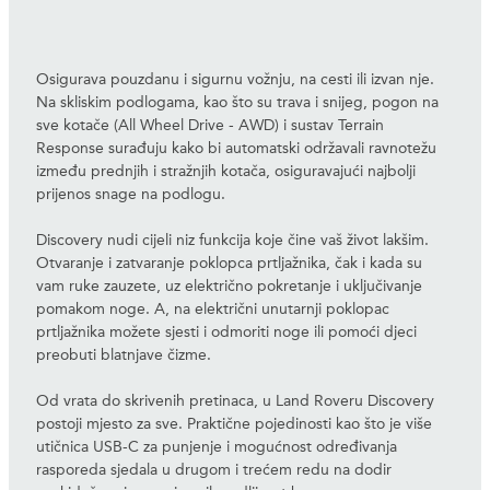
Osigurava pouzdanu i sigurnu vožnju, na cesti ili izvan nje.
Na skliskim podlogama, kao što su trava i snijeg, pogon na
sve kotače (All Wheel Drive - AWD) i sustav Terrain
Response surađuju kako bi automatski održavali ravnotežu
između prednjih i stražnjih kotača, osiguravajući najbolji
prijenos snage na podlogu.
Discovery nudi cijeli niz funkcija koje čine vaš život lakšim.
Otvaranje i zatvaranje poklopca prtljažnika, čak i kada su
vam ruke zauzete, uz električno pokretanje i uključivanje
pomakom noge. A, na električni unutarnji poklopac
prtljažnika možete sjesti i odmoriti noge ili pomoći djeci
preobuti blatnjave čizme.
Od vrata do skrivenih pretinaca, u Land Roveru Discovery
postoji mjesto za sve. Praktične pojedinosti kao što je više
utičnica USB-C za punjenje i mogućnost određivanja
rasporeda sjedala u drugom i trećem redu na dodir