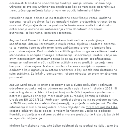
odražavati trenutačne specifikacije funkcija, opcija, ukrasa i shema boja.
Obratite se svojem Ovlaštenom prodavaču koji će vam moći potvrditi sva
trenutačna ograničenja kako bi vam omogućio informirani izbor
Navedene mase odnose se na standardne specifikacije vozila. Dodatna
oprema i ostali predmeti koji su ugrađeni nakon proizvodnje utjecat će na
nosivost. Osigurajte da se ne prekorače bruto masa vozila i maksimalno
opterećenje osovine pri opterećenju vozila dodatnom opremom,
putnicima, tekućinama, gorivom i teretom.
Jaguar Land Rover Limited neprestano traži načine za poboljšanje
specifikacija, dizajna i proizvodnje svojih vozila, dijelova i dodatne opreme,
te se kontinuirano uvode promjene; zadržavamo pravo na izmjene bez
prethodne najave. Kod modela iz različitih godina mogu se razlikovati neke
standardne ili opcijske značajke. Informacije, specifikacije, motori i boje na
ovim internetskim stranicama temelje se na europskim specifikacijama i
mogu se razlikovati među različitim tržištima te su podložni promjenama
bez prethodne najave. Neka su vozila prikazana s opcijskom opremom i
dodacima koje ugrađuju ovlašteni prodavači, a koji možda nisu dostupni na
svim tržištima. Za lokalnu dostupnost i cijene obratite se svom ovlaštenom
prodavaču.
Jaguar Land Rover je prema propisima EU-a dužan prikupljati i otkrivati
određene podatke koji se odnose na vozila registrirana 1. siječnja 2021. ili
nakon tog datuma. Identifikacijski broj vozila (VIN) zajedno s podacima o
potrošnji goriva i energije mora podnijeti Europskoj komisiji u skladu s
Uredbom EU 2021/392. Podneseni podaci odnose se na potrošeno gorivo,
za PHEV na podatke o električnoj energiji, te prijeđenu udaljenost. Za više
informacija molimo da pogledate propis objavljen na
mrežnom mjestu EU-a
.
Možete odabrati da se podaci o vašem konkretnom vozilu ne podnose
Komisiji, a obavijest o takvom odabiru morate poslati prije kraja ožujka da bi
se zajamčilo isključenje.
Molimo
kontaktirajte nas
, ako želite odabrati da se podaci ne šalju, tako što