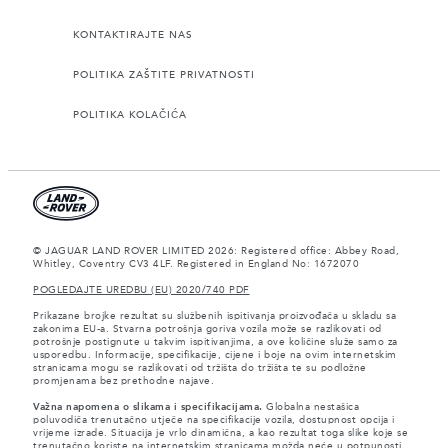
KONTAKTIRAJTE NAS
POLITIKA ZAŠTITE PRIVATNOSTI
POLITIKA KOLAČIĆA
© JAGUAR LAND ROVER LIMITED 2026: Registered office: Abbey Road,
Whitley, Coventry CV3 4LF. Registered in England No: 1672070
POGLEDAJTE UREDBU (EU) 2020/740 PDF
Prikazane brojke rezultat su službenih ispitivanja proizvođača u skladu sa
zakonima EU-a. Stvarna potrošnja goriva vozila može se razlikovati od
potrošnje postignute u takvim ispitivanjima, a ove količine služe samo za
usporedbu. Informacije, specifikacije, cijene i boje na ovim internetskim
stranicama mogu se razlikovati od tržišta do tržišta te su podložne
promjenama bez prethodne najave.
Važna napomena o slikama i specifikacijama.
Globalna nestašica
poluvodiča trenutačno utječe na specifikacije vozila, dostupnost opcija i
vrijeme izrade. Situacija je vrlo dinamična, a kao rezultat toga slike koje se
trenutačno koriste na internetskim stranicama možda neće u potpunosti