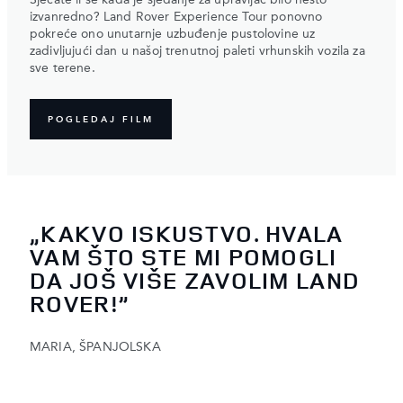
Sjećate li se kada je sjedanje za upravljač bilo nešto
izvanredno? Land Rover Experience Tour ponovno
pokreće ono unutarnje uzbuđenje pustolovine uz
zadivljujući dan u našoj trenutnoj paleti vrhunskih vozila za
sve terene.
POGLEDAJ FILM
„KAKVO ISKUSTVO. HVALA
VAM ŠTO STE MI POMOGLI
DA JOŠ VIŠE ZAVOLIM LAND
ROVER!”
MARIA, ŠPANJOLSKA