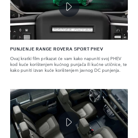
PUNJENJE RANGE ROVERA SPORT PHEV
Ovaj kratki film prikazat će vam kako napuniti svoj PHEV
kod kuće korištenjem kućnog punjača ili kućne utičnice, te
kako puniti izvan kuće korištenjem javnog DC punjenja.