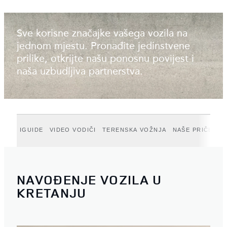
Sve korisne značajke vašega vozila na
jednom mjestu. Pronađite jedinstvene
prilike, otkrijte našu ponosnu povijest i
naša uzbudljiva partnerstva.
IGUIDE
VIDEO VODIČI
TERENSKA VOŽNJA
NAŠE PRIČE
D
NAVOĐENJE VOZILA U
KRETANJU