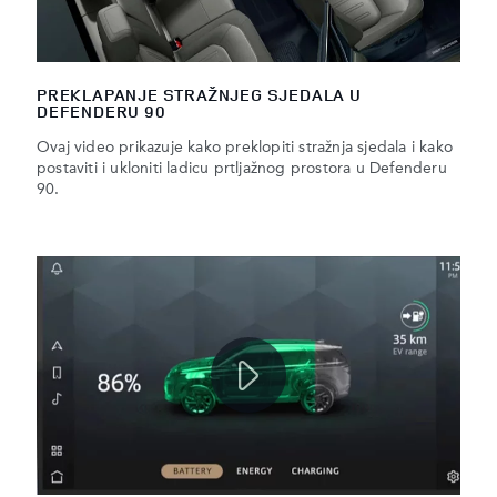
PREKLAPANJE STRAŽNJEG SJEDALA U
DEFENDERU 90
Ovaj video prikazuje kako preklopiti stražnja sjedala i kako
postaviti i ukloniti ladicu prtljažnog prostora u Defenderu
90.