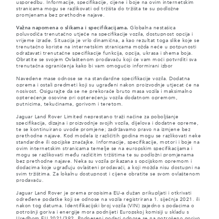
usporedbu. Informacije, specifikacije, cijene i boje na ovim internetskim
stranicama mogu se razlikovati od tržišta do tržišta te su podložne
promjenama bez prethodne najave.
Važna napomena o slikama i specifikacijama.
Globalna nestašica
poluvodiča trenutačno utječe na specifikacije vozila, dostupnost opcija i
vrijeme izrade. Situacija je vrlo dinamična, a kao rezultat toga slike koje se
trenutačno koriste na internetskim stranicama možda neće u potpunosti
odražavati trenutačne specifikacije funkcija, opcija, ukrasa i shema boja.
Obratite se svojem Ovlaštenom prodavaču koji će vam moći potvrditi sva
trenutačna ograničenja kako bi vam omogućio informirani izbor
Navedene mase odnose se na standardne specifikacije vozila. Dodatna
oprema i ostali predmeti koji su ugrađeni nakon proizvodnje utjecat će na
nosivost. Osigurajte da se ne prekorače bruto masa vozila i maksimalno
opterećenje osovine pri opterećenju vozila dodatnom opremom,
putnicima, tekućinama, gorivom i teretom.
Jaguar Land Rover Limited neprestano traži načine za poboljšanje
specifikacija, dizajna i proizvodnje svojih vozila, dijelova i dodatne opreme,
te se kontinuirano uvode promjene; zadržavamo pravo na izmjene bez
prethodne najave. Kod modela iz različitih godina mogu se razlikovati neke
standardne ili opcijske značajke. Informacije, specifikacije, motori i boje na
ovim internetskim stranicama temelje se na europskim specifikacijama i
mogu se razlikovati među različitim tržištima te su podložni promjenama
bez prethodne najave. Neka su vozila prikazana s opcijskom opremom i
dodacima koje ugrađuju ovlašteni prodavači, a koji možda nisu dostupni na
svim tržištima. Za lokalnu dostupnost i cijene obratite se svom ovlaštenom
prodavaču.
Jaguar Land Rover je prema propisima EU-a dužan prikupljati i otkrivati
određene podatke koji se odnose na vozila registrirana 1. siječnja 2021. ili
nakon tog datuma. Identifikacijski broj vozila (VIN) zajedno s podacima o
potrošnji goriva i energije mora podnijeti Europskoj komisiji u skladu s
Uredbom EU 2021/392. Podneseni podaci odnose se na potrošeno gorivo,