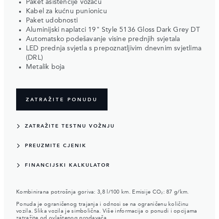
Paket asistencije vozaču
Kabel za kućnu punionicu
Paket udobnosti
Aluminijski naplatci 19" Style 5136 Gloss Dark Grey DT
Automatsko podešavanje visine prednjih svjetala
LED prednja svjetla s prepoznatljivim dnevnim svjetlima
(DRL)
Metalik boja
ZATRAŽITE PONUDU
ZATRAŽITE TESTNU VOŽNJU
PREUZMITE CJENIK
FINANCIJSKI KALKULATOR
Kombinirana potrošnja goriva: 3,8 l/100 km. Emisije CO₂: 87 g/km.
Ponuda je ograničenog trajanja i odnosi se na ograničenu količinu
vozila. Slika vozila je simbolična. Više informacija o ponudi i opcijama
zatražite od ovlaštenog prodavača.