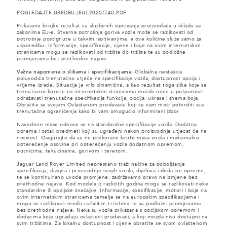
POGLEDAJTE UREDBU (EU) 2020/740 PDF
Prikazane brojke rezultat su službenih ispitivanja proizvođača u skladu sa
zakonima EU-a. Stvarna potrošnja goriva vozila može se razlikovati od
potrošnje postignute u takvim ispitivanjima, a ove količine služe samo za
usporedbu. Informacije, specifikacije, cijene i boje na ovim internetskim
stranicama mogu se razlikovati od tržišta do tržišta te su podložne
promjenama bez prethodne najave.
Važna napomena o slikama i specifikacijama.
Globalna nestašica
poluvodiča trenutačno utječe na specifikacije vozila, dostupnost opcija i
vrijeme izrade. Situacija je vrlo dinamična, a kao rezultat toga slike koje se
trenutačno koriste na internetskim stranicama možda neće u potpunosti
odražavati trenutačne specifikacije funkcija, opcija, ukrasa i shema boja.
Obratite se svojem Ovlaštenom prodavaču koji će vam moći potvrditi sva
trenutačna ograničenja kako bi vam omogućio informirani izbor
Navedene mase odnose se na standardne specifikacije vozila. Dodatna
oprema i ostali predmeti koji su ugrađeni nakon proizvodnje utjecat će na
nosivost. Osigurajte da se ne prekorače bruto masa vozila i maksimalno
opterećenje osovine pri opterećenju vozila dodatnom opremom,
putnicima, tekućinama, gorivom i teretom.
Jaguar Land Rover Limited neprestano traži načine za poboljšanje
specifikacija, dizajna i proizvodnje svojih vozila, dijelova i dodatne opreme,
te se kontinuirano uvode promjene; zadržavamo pravo na izmjene bez
prethodne najave. Kod modela iz različitih godina mogu se razlikovati neke
standardne ili opcijske značajke. Informacije, specifikacije, motori i boje na
ovim internetskim stranicama temelje se na europskim specifikacijama i
mogu se razlikovati među različitim tržištima te su podložni promjenama
bez prethodne najave. Neka su vozila prikazana s opcijskom opremom i
dodacima koje ugrađuju ovlašteni prodavači, a koji možda nisu dostupni na
svim tržištima. Za lokalnu dostupnost i cijene obratite se svom ovlaštenom