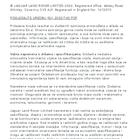
© JAGUAR LAND ROVER LIMITED 2026: Registered office: Abbey Road,
Whitley, Coventry CV3 4LF. Registered in England No: 1672070
POGLEDAJTE UREDBU (EU) 2020/740 PDF
Prikazane brojke rezultat su službenih ispitivanja proizvođača u skladu sa
zakonima EU-a. Stvarna potrošnja goriva vozila može se razlikovati od
potrošnje postignute u takvim ispitivanjima, a ove količine služe samo za
usporedbu. Informacije, specifikacije, cijene i boje na ovim internetskim
stranicama mogu se razlikovati od tržišta do tržišta te su podložne
promjenama bez prethodne najave.
Važna napomena o slikama i specifikacijama.
Globalna nestašica
poluvodiča trenutačno utječe na specifikacije vozila, dostupnost opcija i
vrijeme izrade. Situacija je vrlo dinamična, a kao rezultat toga slike koje se
trenutačno koriste na internetskim stranicama možda neće u potpunosti
odražavati trenutačne specifikacije funkcija, opcija, ukrasa i shema boja.
Obratite se svojem Ovlaštenom prodavaču koji će vam moći potvrditi sva
trenutačna ograničenja kako bi vam omogućio informirani izbor
Navedene mase odnose se na standardne specifikacije vozila. Dodatna
oprema i ostali predmeti koji su ugrađeni nakon proizvodnje utjecat će na
nosivost. Osigurajte da se ne prekorače bruto masa vozila i maksimalno
opterećenje osovine pri opterećenju vozila dodatnom opremom,
putnicima, tekućinama, gorivom i teretom.
Jaguar Land Rover Limited neprestano traži načine za poboljšanje
specifikacija, dizajna i proizvodnje svojih vozila, dijelova i dodatne opreme,
te se kontinuirano uvode promjene; zadržavamo pravo na izmjene bez
prethodne najave. Kod modela iz različitih godina mogu se razlikovati neke
standardne ili opcijske značajke. Informacije, specifikacije, motori i boje na
ovim internetskim stranicama temelje se na europskim specifikacijama i
mogu se razlikovati među različitim tržištima te su podložni promjenama