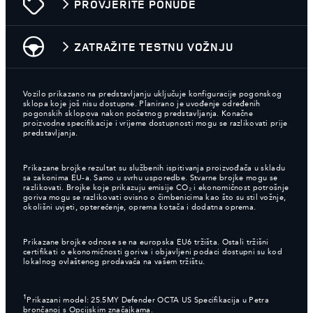
PROVJERITE PONUDE
ZATRAŽITE TESTNU VOŽNJU
Vozilo prikazano na predstavljanju uključuje konfiguracije pogonskog
sklopa koje još nisu dostupne. Planirano je uvođenje određenih
pogonskih sklopova nakon početnog predstavljanja. Konačne
proizvodne specifikacije i vrijeme dostupnosti mogu se razlikovati prije
predstavljanja.
Prikazane brojke rezultat su službenih ispitivanja proizvođača u skladu
sa zakonima EU-a. Samo u svrhu usporedbe. Stvarne brojke mogu se
razlikovati. Brojke koje prikazuju emisije CO₂ i ekonomičnost potrošnje
goriva mogu se razlikovati ovisno o čimbenicima kao što su stil vožnje,
okolišni uvjeti, opterećenje, oprema kotača i dodatna oprema.
Prikazane brojke odnose se na europska EU6 tržišta. Ostali tržišni
certifikati o ekonomičnosti goriva i objavljeni podaci dostupni su kod
lokalnog ovlaštenog prodavača na vašem tržištu.
1
Prikazani model: 25.5MY Defender OCTA US Specifikacija u Petra
brončanoj s Opcijskim značajkama.