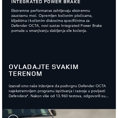
INTEGRATED POWER BRAKE
NAČ
gog
Ekstremne performanse zahtijevaju ekstremnu
Za na
m
zaustavnu moć. Opremljen kočionim pločicama,
OCTA,
kliještima i kočionim diskovima specifičnima za
proje
Defender OCTA, novi sustav Integrated Power Brake
Naš o
pomaže u smanjivanju slabljenja sile kočenja.
pruža
osvje
izgle
momen
OVLADAJTE SVAKIM
TERENOM
Izazvali smo naše inženjere da podvrgnu Defender OCTA
najekstremnijem programu ispitivanja i razvoja u povijesti
Defendera*. Nakon više od 13.960 testova, odgovorili su...