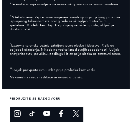
2
Terenska vožnja snimljena na namjenskoj površini sa svim dozvolama.
✦
S tekućinama: Zapremnina izmjerena simulacijom prtljažnog prostora
ispunjenog tekućinom iza prvog reda sa sklopljenim stražnjim
sjedalima. Modeli Hard Top: Uključuje spremište u podu, isključuje
dizalicu i alat.
*
Izazovna terenska vožnja zahtijeva punu obuku i iskustvo. Rizik od
ozljede i oštećenja. Nikada ne vozite iznad svojih sposobnosti. Uvijek
provjerite rutu, površinu, podlogu i izlaz prije ulaska na smrznuti teren.
**
Uvijek provjerite rutu i izlaz prije prolaska kroz vodu.
Maksimalna snaga razlikuje se ovisno o tržištu.
PRIDRUŽITE SE RAZGOVORU