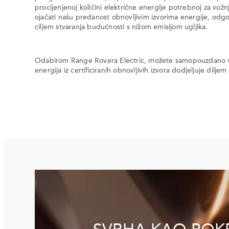
procijenjenoj količini električne energije potrebnoj za vož
ojačati našu predanost obnovljivim izvorima energije, odg
ciljem stvaranja budućnosti s nižom emisijom ugljika.
Odabirom Range Rovera Electric, možete samopouzdano voz
energija iz certificiranih obnovljivih izvora dodjeljuje dilje