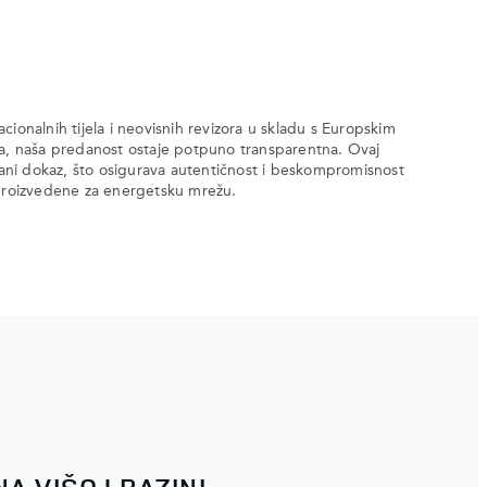
cionalnih tijela i neovisnih revizora u skladu s Europskim
ta, naša predanost ostaje potpuno transparentna. Ovaj
irani dokaz, što osigurava autentičnost i beskompromisnost
 proizvedene za energetsku mrežu.
A VIŠOJ RAZINI.