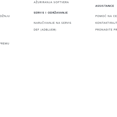
AŽURIRANJA SOFTVERA
ASSISTANCE
SERVIS I ODRŽAVANJE
VOŽNJU
POMOĆ NA CE
NARUČIVANJE NA SERVIS
KONTAKTIRAJ
DEF (ADBLUE®)
PRONAĐITE P
PREMU