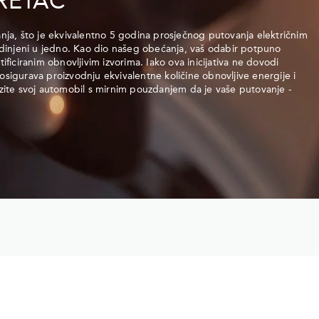
RETAČ
ja, što je ekvivalentno 5 godina prosječnog putovanja električnim
edinjeni u jedno. Kao dio našeg obećanja, vaš odabir potpuno
ficiranim obnovljivim izvorima. Iako ova inicijativa ne dovodi
 osigurava proizvodnju ekvivalentne količine obnovljive energije i
zite svoj automobil s mirnim pouzdanjem da je vaše putovanje -