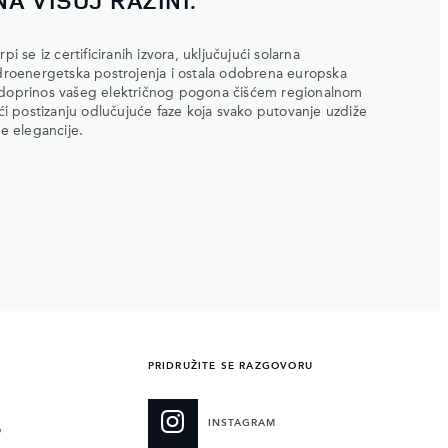
i se iz certificiranih izvora, uključujući solarna
idroenergetska postrojenja i ostala odobrena europska
a doprinos vašeg električnog pogona čišćem regionalnom
 postizanju odlučujuće faze koja svako putovanje uzdiže
ne elegancije.
PRIDRUŽITE SE RAZGOVORU
INSTAGRAM
O