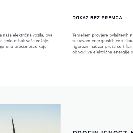
DOKAZ BEZ PREMCA
 naša električna vozila, ova
Temeljem provjere ovlaštenih na
cijenio otisak vaše vožnje.
sustavom energetskih certifika
mjerenu preciznošću koju
rigorozni nadzor pruža certific
obnovljive električne energije
PROFINJENOST. N