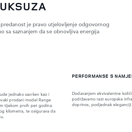
LUKSUZA
a predanost je pravo utjelovljenje odgovornog
o sa saznanjem da se obnovljiva energija
PERFORMANSE S NAMJ
Dodavanjem ekvivalentne količi
bude jednako savršen kao i
podržavamo rast europske infras
 svaki prodani model Range
doprinos, podjednak eleganciji
km tijekom prvih pet godina
vog kilometra, te osigurava da
ću.