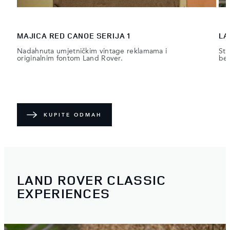
MAJICA RED CANOE SERIJA 1
LA
Nadahnuta umjetničkim vintage reklamama i
Stv
originalnim fontom Land Rover.
bez
KUPITE ODMAH
LAND ROVER CLASSIC
EXPERIENCES