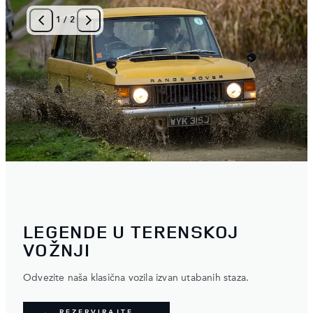
1
/
2
LEGENDE U TERENSKOJ
VOŽNJI
Odvezite naša klasična vozila izvan utabanih staza.
REZERVIRAJTE