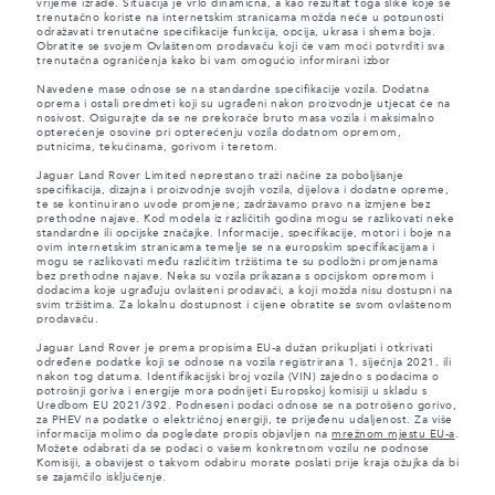
vrijeme izrade. Situacija je vrlo dinamična, a kao rezultat toga slike koje se
trenutačno koriste na internetskim stranicama možda neće u potpunosti
odražavati trenutačne specifikacije funkcija, opcija, ukrasa i shema boja.
Obratite se svojem Ovlaštenom prodavaču koji će vam moći potvrditi sva
trenutačna ograničenja kako bi vam omogućio informirani izbor
Navedene mase odnose se na standardne specifikacije vozila. Dodatna
oprema i ostali predmeti koji su ugrađeni nakon proizvodnje utjecat će na
nosivost. Osigurajte da se ne prekorače bruto masa vozila i maksimalno
opterećenje osovine pri opterećenju vozila dodatnom opremom,
putnicima, tekućinama, gorivom i teretom.
Jaguar Land Rover Limited neprestano traži načine za poboljšanje
specifikacija, dizajna i proizvodnje svojih vozila, dijelova i dodatne opreme,
te se kontinuirano uvode promjene; zadržavamo pravo na izmjene bez
prethodne najave. Kod modela iz različitih godina mogu se razlikovati neke
standardne ili opcijske značajke. Informacije, specifikacije, motori i boje na
ovim internetskim stranicama temelje se na europskim specifikacijama i
mogu se razlikovati među različitim tržištima te su podložni promjenama
bez prethodne najave. Neka su vozila prikazana s opcijskom opremom i
dodacima koje ugrađuju ovlašteni prodavači, a koji možda nisu dostupni na
svim tržištima. Za lokalnu dostupnost i cijene obratite se svom ovlaštenom
prodavaču.
Jaguar Land Rover je prema propisima EU-a dužan prikupljati i otkrivati
određene podatke koji se odnose na vozila registrirana 1. siječnja 2021. ili
nakon tog datuma. Identifikacijski broj vozila (VIN) zajedno s podacima o
potrošnji goriva i energije mora podnijeti Europskoj komisiji u skladu s
Uredbom EU 2021/392. Podneseni podaci odnose se na potrošeno gorivo,
za PHEV na podatke o električnoj energiji, te prijeđenu udaljenost. Za više
informacija molimo da pogledate propis objavljen na
mrežnom mjestu EU-a
.
Možete odabrati da se podaci o vašem konkretnom vozilu ne podnose
Komisiji, a obavijest o takvom odabiru morate poslati prije kraja ožujka da bi
se zajamčilo isključenje.