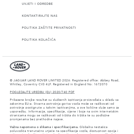
UVJETI I ODREDBE
KONTAKTIRAJTE NAS
POLITIKA ZAŠTITE PRIVATNOSTI
POLITIKA KOLAČIĆA
© JAGUAR LAND ROVER LIMITED 2026: Registered office: Abbey Road,
Whitley, Coventry CV3 4LF. Registered in England No: 1672070
POGLEDAJTE UREDBU (EU) 2020/740 PDF
Prikazane brojke rezultat su službenih ispitivanja proizvođača u skladu sa
zakonima EU-a. Stvarna potrošnja goriva vozila može se razlikovati od
potrošnje postignute u takvim ispitivanjima, a ove količine služe samo za
usporedbu. Informacije, specifikacije, cijene i boje na ovim internetskim
stranicama mogu se razlikovati od tržišta do tržišta te su podložne
promjenama bez prethodne najave.
Važna napomena o slikama i specifikacijama.
Globalna nestašica
poluvodiča trenutačno utječe na specifikacije vozila, dostupnost opcija i