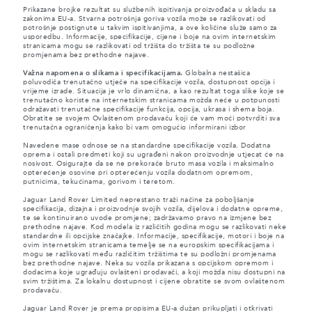
Prikazane brojke rezultat su službenih ispitivanja proizvođača u skladu sa
zakonima EU-a. Stvarna potrošnja goriva vozila može se razlikovati od
potrošnje postignute u takvim ispitivanjima, a ove količine služe samo za
usporedbu. Informacije, specifikacije, cijene i boje na ovim internetskim
stranicama mogu se razlikovati od tržišta do tržišta te su podložne
promjenama bez prethodne najave.
Važna napomena o slikama i specifikacijama.
Globalna nestašica
poluvodiča trenutačno utječe na specifikacije vozila, dostupnost opcija i
vrijeme izrade. Situacija je vrlo dinamična, a kao rezultat toga slike koje se
trenutačno koriste na internetskim stranicama možda neće u potpunosti
odražavati trenutačne specifikacije funkcija, opcija, ukrasa i shema boja.
Obratite se svojem Ovlaštenom prodavaču koji će vam moći potvrditi sva
trenutačna ograničenja kako bi vam omogućio informirani izbor
Navedene mase odnose se na standardne specifikacije vozila. Dodatna
oprema i ostali predmeti koji su ugrađeni nakon proizvodnje utjecat će na
nosivost. Osigurajte da se ne prekorače bruto masa vozila i maksimalno
opterećenje osovine pri opterećenju vozila dodatnom opremom,
putnicima, tekućinama, gorivom i teretom.
Jaguar Land Rover Limited neprestano traži načine za poboljšanje
specifikacija, dizajna i proizvodnje svojih vozila, dijelova i dodatne opreme,
te se kontinuirano uvode promjene; zadržavamo pravo na izmjene bez
prethodne najave. Kod modela iz različitih godina mogu se razlikovati neke
standardne ili opcijske značajke. Informacije, specifikacije, motori i boje na
ovim internetskim stranicama temelje se na europskim specifikacijama i
mogu se razlikovati među različitim tržištima te su podložni promjenama
bez prethodne najave. Neka su vozila prikazana s opcijskom opremom i
dodacima koje ugrađuju ovlašteni prodavači, a koji možda nisu dostupni na
svim tržištima. Za lokalnu dostupnost i cijene obratite se svom ovlaštenom
prodavaču.
Jaguar Land Rover je prema propisima EU-a dužan prikupljati i otkrivati