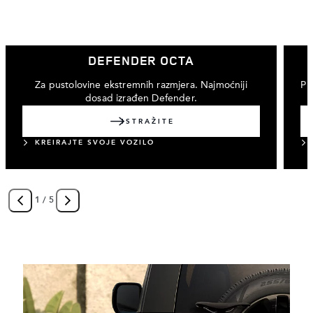
DEFENDER OCTA
Za pustolovine ekstremnih razmjera. Najmoćniji
Pr
dosad izrađen Defender.
ISTRAŽITE
KREIRAJTE SVOJE VOZILO
1
/
5