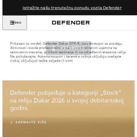
Istražite našu trenutačnu ponudu vozila Defender
PRIGRLITE NEMOGUĆE
MENU
OD 1948.
Prikazani su modeli Defender Dakar D7X-R, nisu dostupni za prodaju.
Aktivnosti izvode profesionalni vozači u kontroliranim uvjetima na
ISTRAŽITE
zatvorenim stazama, prilikom testiranja ili na određenim etapama relija.
Ne pokušavajte. Automotosport i terenska vožnja uključuju značajne
rizike, uključujući teške ozljede ili smrt.
Defender pobjeđuje u kategoriji „Stock”
na reliju Dakar 2026 u svojoj debitantskoj
godini.
SAZNAJTE VIŠE