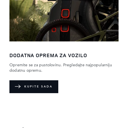
DODATNA OPREMA ZA VOZILO
Opremite se za pustolovinu. Pregledajte najpopularniju
dodatnu opremu.
KUPITE SADA
DEFENDEROV SVIJET
Saznajte više o tome kako ova ponovno dizajnirana
legenda ostvaruje i ono nemoguće.