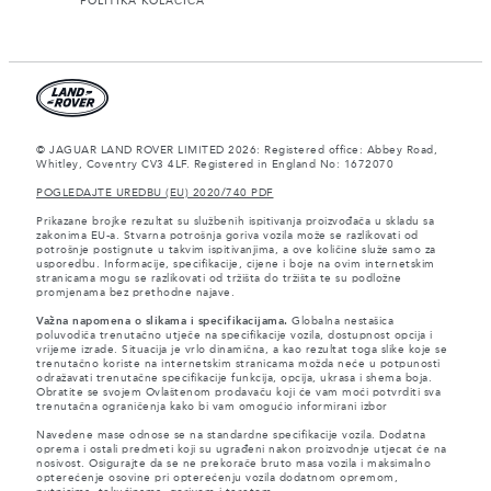
POLITIKA KOLAČIĆA
© JAGUAR LAND ROVER LIMITED 2026: Registered office: Abbey Road,
Whitley, Coventry CV3 4LF. Registered in England No: 1672070
POGLEDAJTE UREDBU (EU) 2020/740 PDF
Prikazane brojke rezultat su službenih ispitivanja proizvođača u skladu sa
zakonima EU-a. Stvarna potrošnja goriva vozila može se razlikovati od
potrošnje postignute u takvim ispitivanjima, a ove količine služe samo za
usporedbu. Informacije, specifikacije, cijene i boje na ovim internetskim
stranicama mogu se razlikovati od tržišta do tržišta te su podložne
promjenama bez prethodne najave.
Važna napomena o slikama i specifikacijama.
Globalna nestašica
poluvodiča trenutačno utječe na specifikacije vozila, dostupnost opcija i
vrijeme izrade. Situacija je vrlo dinamična, a kao rezultat toga slike koje se
trenutačno koriste na internetskim stranicama možda neće u potpunosti
odražavati trenutačne specifikacije funkcija, opcija, ukrasa i shema boja.
Obratite se svojem Ovlaštenom prodavaču koji će vam moći potvrditi sva
trenutačna ograničenja kako bi vam omogućio informirani izbor
Navedene mase odnose se na standardne specifikacije vozila. Dodatna
oprema i ostali predmeti koji su ugrađeni nakon proizvodnje utjecat će na
nosivost. Osigurajte da se ne prekorače bruto masa vozila i maksimalno
opterećenje osovine pri opterećenju vozila dodatnom opremom,