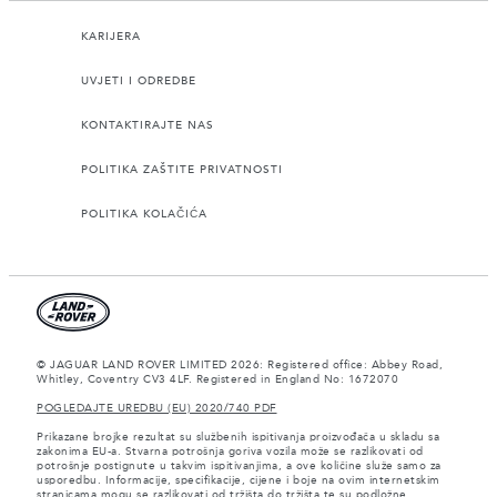
KARIJERA
UVJETI I ODREDBE
KONTAKTIRAJTE NAS
POLITIKA ZAŠTITE PRIVATNOSTI
POLITIKA KOLAČIĆA
© JAGUAR LAND ROVER LIMITED 2026: Registered office: Abbey Road,
Whitley, Coventry CV3 4LF. Registered in England No: 1672070
POGLEDAJTE UREDBU (EU) 2020/740 PDF
Prikazane brojke rezultat su službenih ispitivanja proizvođača u skladu sa
zakonima EU-a. Stvarna potrošnja goriva vozila može se razlikovati od
potrošnje postignute u takvim ispitivanjima, a ove količine služe samo za
usporedbu. Informacije, specifikacije, cijene i boje na ovim internetskim
stranicama mogu se razlikovati od tržišta do tržišta te su podložne