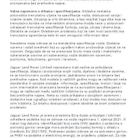
promjenama bez prethodne najave.
Važna napomena o slikama i specifikacijama.
Globalna nestašica
poluvodiča trenutačno utječe na specifikacije vozila, dostupnost opcija i
vrijeme izrade. Situacija je vrlo dinamična, a kao rezultat toga slike koje se
trenutačno koriste na internetskim stranicama možda neće u potpunosti
odražavati trenutačne specifikacije funkcija, opcija, ukrasa i shema boja.
Obratite se svojem Ovlaštenom prodavaču koji će vam moći potvrditi sva
trenutačna ograničenja kako bi vam omogućio informirani izbor
Navedene mase odnose se na standardne specifikacije vozila. Dodatna
oprema i ostali predmeti koji su ugrađeni nakon proizvodnje utjecat će na
nosivost. Osigurajte da se ne prekorače bruto masa vozila i maksimalno
opterećenje osovine pri opterećenju vozila dodatnom opremom,
putnicima, tekućinama, gorivom i teretom.
Jaguar Land Rover Limited neprestano traži načine za poboljšanje
specifikacija, dizajna i proizvodnje svojih vozila, dijelova i dodatne opreme,
te se kontinuirano uvode promjene; zadržavamo pravo na izmjene bez
prethodne najave. Kod modela iz različitih godina mogu se razlikovati neke
standardne ili opcijske značajke. Informacije, specifikacije, motori i boje na
ovim internetskim stranicama temelje se na europskim specifikacijama i
mogu se razlikovati među različitim tržištima te su podložni promjenama
bez prethodne najave. Neka su vozila prikazana s opcijskom opremom i
dodacima koje ugrađuju ovlašteni prodavači, a koji možda nisu dostupni na
svim tržištima. Za lokalnu dostupnost i cijene obratite se svom ovlaštenom
prodavaču.
Jaguar Land Rover je prema propisima EU-a dužan prikupljati i otkrivati
određene podatke koji se odnose na vozila registrirana 1. siječnja 2021. ili
nakon tog datuma. Identifikacijski broj vozila (VIN) zajedno s podacima o
potrošnji goriva i energije mora podnijeti Europskoj komisiji u skladu s
Uredbom EU 2021/392. Podneseni podaci odnose se na potrošeno gorivo,
za PHEV na podatke o električnoj energiji, te prijeđenu udaljenost. Za više