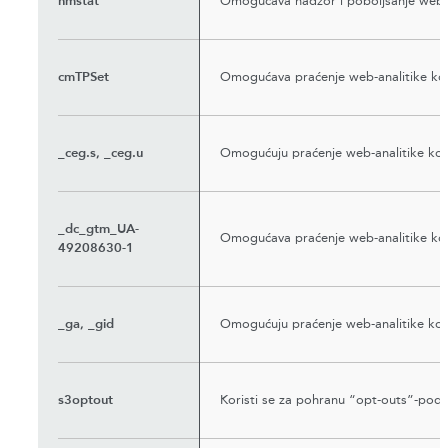
nmstat
Omogućava nadzor i poboljšanje web-a
cmTPSet
Omogućava praćenje web-analitike kori
_ceg.s, _ceg.u
Omogućuju praćenje web-analitike kor
_dc_gtm_UA-
Omogućava praćenje web-analitike ko
49208630-1
_ga, _gid
Omogućuju praćenje web-analitike kor
s3optout
Koristi se za pohranu “opt-outs”-pod