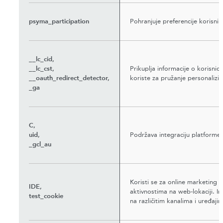
psyma_participation
Pohranjuje preferencije korisni
__lc_cid,
__lc_cst,
Prikuplja informacije o korisnic
__oauth_redirect_detector,
koriste za pružanje personalizir
_ga
C,
uid,
Podržava integraciju platforme t
_gcl_au
Koristi se za online marketing p
IDE,
aktivnostima na web-lokaciji. In
test_cookie
na različitim kanalima i uređaji