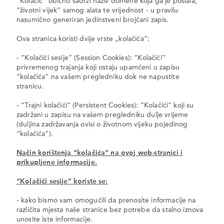
“Kolačić” obično sadrži naziv domene koja ga je poslala,
“životni vijek” samog alata te vrijednost - u pravilu
nasumično generiran jedinstveni brojčani zapis.
Ova stranica koristi dvije vrste „kolačića“:
- “Kolačići sesije” (Session Cookies): “Kolačići”
privremenog trajanja koji ostaju upamćeni u zapisu
“kolačića” na vašem pregledniku dok ne napustite
stranicu.
- “Trajni kolačići“ (Persistent Cookies): “Kolačići” koji su
zadržani u zapisu na vašem pregledniku dulje vrijeme
(duljina zadržavanja ovisi o životnom vijeku pojedinog
“kolačića”).
Način korištenja “kolačića” na ovoj web-stranici i
prikupljene informacije.
“Kolačići sesije” koriste se:
- kako bismo vam omogućili da prenosite informacije na
različita mjesta naše stranice bez potrebe da stalno iznova
unosite iste informacije.