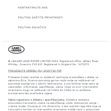
KONTAKTIRAJTE NAS
POLITIKA ZAŠTITE PRIVATNOSTI
POLITIKA KOLAČIĆA
© JAGUAR LAND ROVER LIMITED 2026: Registered office: Abbey Road,
Whitley, Coventry CV3 4LF. Registered in England No: 1672070
POGLEDAJTE UREDBU (EU) 2020/740 PDF
Prikazane brojke rezultat su službenih ispitivanja proizvođača u skladu sa
zakonima EU-a. Stvarna potrošnja goriva vozila može se razlikovati od
potrošnje postignute u takvim ispitivanjima, a ove količine služe samo za
usporedbu. Informacije, specifikacije, cijene i boje na ovim internetskim
stranicama mogu se razlikovati od tržišta do tržišta te su podložne
promjenama bez prethodne najave.
Važna napomena o slikama i specifikacijama.
Globalna nestašica
poluvodiča trenutačno utječe na specifikacije vozila, dostupnost opcija i
vrijeme izrade. Situacija je vrlo dinamična, a kao rezultat toga slike koje se
trenutačno koriste na internetskim stranicama možda neće u potpunosti