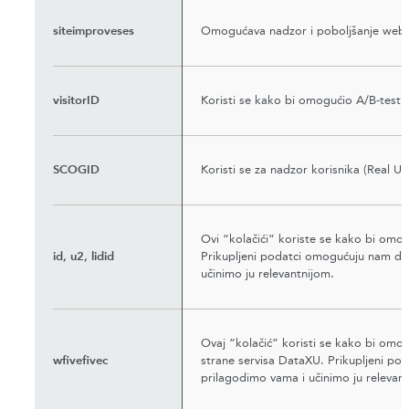
siteimproveses
Omogućava nadzor i poboljšanje web-a
visitorID
Koristi se kako bi omogućio A/B-testi
SCOGID
Koristi se za nadzor korisnika (Real U
Ovi “kolačići” koriste se kako bi omogu
id, u2, lidid
Prikupljeni podatci omogućuju nam da
učinimo ju relevantnijom.
Ovaj “kolačić” koristi se kako bi omog
wfivefivec
strane servisa DataXU. Prikupljeni p
prilagodimo vama i učinimo ju relevant