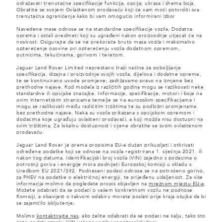
odražavati trenutačne specifikacije funkcija, opcija, ukrasa i shema boja.
Obratite se svojem Ovlaštenom prodavaču koji će vam moći potvrditi sva
trenutačna ograničenja kako bi vam omogućio informirani izbor
Navedene mase odnose se na standardne specifikacije vozila. Dodatna
oprema i ostali predmeti koji su ugrađeni nakon proizvodnje utjecat će na
nosivost. Osigurajte da se ne prekorače bruto masa vozila i maksimalno
opterećenje osovine pri opterećenju vozila dodatnom opremom,
putnicima, tekućinama, gorivom i teretom.
Jaguar Land Rover Limited neprestano traži načine za poboljšanje
specifikacija, dizajna i proizvodnje svojih vozila, dijelova i dodatne opreme,
te se kontinuirano uvode promjene; zadržavamo pravo na izmjene bez
prethodne najave. Kod modela iz različitih godina mogu se razlikovati neke
standardne ili opcijske značajke. Informacije, specifikacije, motori i boje na
ovim internetskim stranicama temelje se na europskim specifikacijama i
mogu se razlikovati među različitim tržištima te su podložni promjenama
bez prethodne najave. Neka su vozila prikazana s opcijskom opremom i
dodacima koje ugrađuju ovlašteni prodavači, a koji možda nisu dostupni na
svim tržištima. Za lokalnu dostupnost i cijene obratite se svom ovlaštenom
prodavaču.
Jaguar Land Rover je prema propisima EU-a dužan prikupljati i otkrivati
određene podatke koji se odnose na vozila registrirana 1. siječnja 2021. ili
nakon tog datuma. Identifikacijski broj vozila (VIN) zajedno s podacima o
potrošnji goriva i energije mora podnijeti Europskoj komisiji u skladu s
Uredbom EU 2021/392. Podneseni podaci odnose se na potrošeno gorivo,
za PHEV na podatke o električnoj energiji, te prijeđenu udaljenost. Za više
informacija molimo da pogledate propis objavljen na
mrežnom mjestu EU-a
.
Možete odabrati da se podaci o vašem konkretnom vozilu ne podnose
Komisiji, a obavijest o takvom odabiru morate poslati prije kraja ožujka da bi
se zajamčilo isključenje.
Molimo
kontaktirajte nas
, ako želite odabrati da se podaci ne šalju, tako što