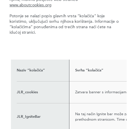
www.aboutcookies.org
Potonje se nalazi popis glavnih vrsta “kolačića” koje
koristimo, uključujući svrhu njihova korištenja. Informacije o
“kolačićima” ponuđenima od trećih strana naći ćete na
idućoj stranici.
Naziv “kolačića”
Svrha “kolačića”
JLR_cookies
Zatvara banner s informacijama
Na taj način Ignite bar može zakl
JLR_IgniteBar
prethodnom stranicom. Time ova