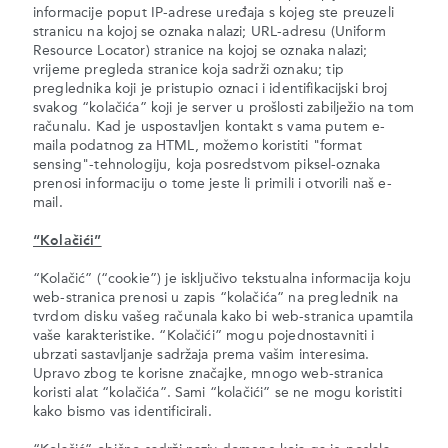
informacije poput IP-adrese uređaja s kojeg ste preuzeli
stranicu na kojoj se oznaka nalazi; URL-adresu (Uniform
Resource Locator) stranice na kojoj se oznaka nalazi;
vrijeme pregleda stranice koja sadrži oznaku; tip
preglednika koji je pristupio oznaci i identifikacijski broj
svakog “kolačića” koji je server u prošlosti zabilježio na tom
računalu. Kad je uspostavljen kontakt s vama putem e-
maila podatnog za HTML, možemo koristiti "format
sensing"-tehnologiju, koja posredstvom piksel-oznaka
prenosi informaciju o tome jeste li primili i otvorili naš e-
mail.
“Kolačići”
“Kolačić” (“cookie”) je isključivo tekstualna informacija koju
web-stranica prenosi u zapis “kolačića” na preglednik na
tvrdom disku vašeg računala kako bi web-stranica upamtila
vaše karakteristike. “Kolačići” mogu pojednostavniti i
ubrzati sastavljanje sadržaja prema vašim interesima.
Upravo zbog te korisne značajke, mnogo web-stranica
koristi alat “kolačića”. Sami “kolačići” se ne mogu koristiti
kako bismo vas identificirali.