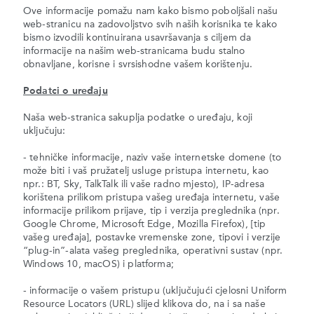
Ove informacije pomažu nam kako bismo poboljšali našu
web-stranicu na zadovoljstvo svih naših korisnika te kako
bismo izvodili kontinuirana usavršavanja s ciljem da
informacije na našim web-stranicama budu stalno
obnavljane, korisne i svrsishodne vašem korištenju.
Podatci o uređaju
Naša web-stranica sakuplja podatke o uređaju, koji
uključuju:
- tehničke informacije, naziv vaše internetske domene (to
može biti i vaš pružatelj usluge pristupa internetu, kao
npr.: BT, Sky, TalkTalk ili vaše radno mjesto), IP-adresa
korištena prilikom pristupa vašeg uređaja internetu, vaše
informacije prilikom prijave, tip i verzija preglednika (npr.
Google Chrome, Microsoft Edge, Mozilla Firefox), [tip
vašeg uređaja], postavke vremenske zone, tipovi i verzije
“plug-in”-alata vašeg preglednika, operativni sustav (npr.
Windows 10, macOS) i platforma;
- informacije o vašem pristupu (uključujući cjelosni Uniform
Resource Locators (URL) slijed klikova do, na i sa naše