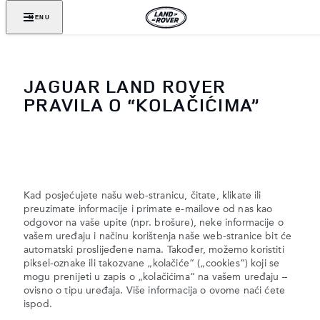
MENU
JAGUAR LAND ROVER
PRAVILA O “KOLAČIĆIMA”
Kad posjećujete našu web-stranicu, čitate, klikate ili
preuzimate informacije i primate e-mailove od nas kao
odgovor na vaše upite (npr. brošure), neke informacije o
vašem uređaju i načinu korištenja naše web-stranice bit će
automatski proslijeđene nama. Također, možemo koristiti
piksel-oznake ili takozvane „kolačiće“ („cookies“) koji se
mogu prenijeti u zapis o „kolačićima“ na vašem uređaju –
ovisno o tipu uređaja. Više informacija o ovome naći ćete
ispod.