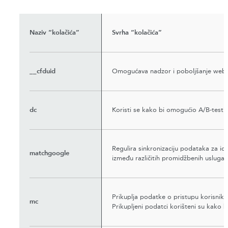
Naziv “kolačića”
Svrha “kolačića”
__cfduid
Omogućava nadzor i poboljšanje web-a
dc
Koristi se kako bi omogućio A/B-testi
Regulira sinkronizaciju podataka za ide
matchgoogle
između različitih promidžbenih usluga.
Prikuplja podatke o pristupu korisnika 
mc
Prikupljeni podatci korišteni su kako 