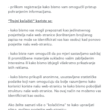
- prilikom registracije kako bismo vam omogućili pristup
pohranjenim informacijama.
“Trajni kolačići” koriste se:
- kako bismo vas mogli prepoznati kao jedinstvenog
posjetitelja naše web-stranice (korištenjem brojčanog
zapisa ne može se identificirati vas kao osobu) kad ponovo
posjetite našu web-stranicu.
- kako biste nam omogućili da po mjeri sastavljamo sadržaj
ili promidžbene materijale sukladno vašim zabilježenim
interesima ili kako bismo izbjegli višekratno prikazivanje
istih reklama.
- kako bismo prikupili anonimne, usustavljene statističke
podatke koji nam omogućuju da bolje razumijemo kako
korisnici koriste našu web-stranicu te kako bismo poboljšali
strukturu naše web-stranice. Na ovaj način ne možemo vas
identificirati kao osobu.
Ako želite saznati više o “kolačićima” te kako upravljati
njima, molimo posjetite web-stranicu