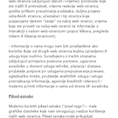
web-stranice (uključujući datum i vrijeme); proizvode koje
ste tražili ili pretraživali, vrijeme reakcije web-stranica,
greške prilikom preuzimanja podataka, duljina posjeta
određenih stranica, učestalost i tip stranica koje
posjećujete tijekom “sesije” na našoj web-stranici, vrijeme
koje ste proveli na našoj web-stranici te informacije o
interakciji s našom web-stranicom (poput klikova, pregleda
mišem ili klizanja stranicom);
- informacije o vama mogu nam biti proslijeđene ako
koristite ikoje od drugih web-stranica kojima upravljamo ili
usluga koje nudimo. Surađujemo s trećim stranama
(uključujući primjerice poslovne partnere, ugovorne
suradnike u domeni usluga tehnike, plaćanja i dostave,
pružatelje potpore pri uslugama prepoznavanja prevare,
oglašivačke mreže, pružatelje analitičkih usluga i usluga
pretraživanja informacija, agencije kreditnih referenci) i
možemo primiti informacije o vama od strane tih suradnika.
Piksel-oznake
Možemo koristiti piksel-oznake (“pixel-tags”) – male
grafičke datoteke koje nam omogućuju nadzor korištenja
naših web-stranica. Piksel-oznaka može prikupljati