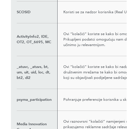
SCOSID
Koristi se za nadzor korisnika (Real U
Ovi “kolačići” koriste se kako bi omogu
ActivityInfo2, IDE,
Prikupljeni podatci omogućuju nam da
OT2, OT_6695, MC
učinimo ju relevantnijom.
_atuvc, _atuvs, bt,
Ovi “kolačići” koriste se kako bi nadzir
um, uit, uid, loc, dt,
društvenim mrežama te kako bi omogućil
bt2, di2
koji su objavljivali podijeljene sadržaje.
psyma_participation
Pohranjuje preferencije korisnika u sk
Ovi raznovrsni “kolačići” namijenjeni
Media Innovation
prikazujemo reklamne sadržaje relevant