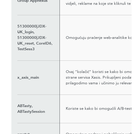
Group Appnexus
vidjeli, reklame na koje ste kliknuli te 
51300000|JDX-
UK_login,
51300000|JDX-
Omogućuju praćenje web-analitike kori
UK_reset, CoreID6,
TestSess3
Ovaj “kolačić” koristi se kako bi omog
x_axis_main
strane servisa Xasis. Prikupljeni pod
prilagodimo vama i učinimo ju relevant
ABTasty,
Koriste se kako bi omogućili A/B-testi
ABTastySession