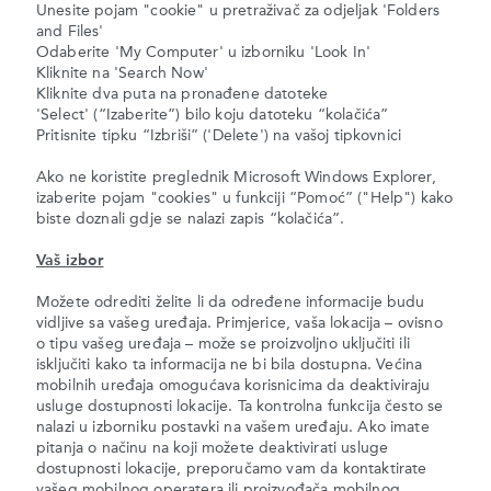
Unesite pojam "cookie" u pretraživač za odjeljak 'Folders
and Files'
Odaberite 'My Computer' u izborniku 'Look In'
Kliknite na 'Search Now'
Kliknite dva puta na pronađene datoteke
'Select' (“Izaberite”) bilo koju datoteku “kolačića”
Pritisnite tipku “Izbriši” ('Delete') na vašoj tipkovnici
Ako ne koristite preglednik Microsoft Windows Explorer,
izaberite pojam "cookies" u funkciji “Pomoć” ("Help") kako
biste doznali gdje se nalazi zapis “kolačića”.
Vaš izbor
Možete odrediti želite li da određene informacije budu
vidljive sa vašeg uređaja. Primjerice, vaša lokacija – ovisno
o tipu vašeg uređaja – može se proizvoljno uključiti ili
isključiti kako ta informacija ne bi bila dostupna. Većina
mobilnih uređaja omogućava korisnicima da deaktiviraju
usluge dostupnosti lokacije. Ta kontrolna funkcija često se
nalazi u izborniku postavki na vašem uređaju. Ako imate
pitanja o načinu na koji možete deaktivirati usluge
dostupnosti lokacije, preporučamo vam da kontaktirate
vašeg mobilnog operatera ili proizvođača mobilnog