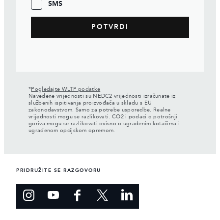
SMS
*
Pogledajte WLTP podatke
Navedene vrijednosti su NEDC2 vrijednosti izračunate iz
službenih ispitivanja proizvođača u skladu s EU
zakonodavstvom. Samo za potrebe usporedbe. Realne
vrijednosti mogu se razlikovati. CO2 i podaci o potrošnji
goriva mogu se razlikovati ovisno o ugrađenim kotačima i
ugrađenom opcijskom opremom.
PRIDRUŽITE SE RAZGOVORU