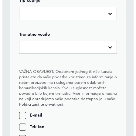
Tip kupnje
Trenutno vozilo
VAŽNA OBAVIJEST: Odabirom jednog ili više kanala
pristajete da vaše podatke koristimo za informiranje o
našim proizvodima i uslugama putem odabranih
komunikacijskih kanala. Svoju suglasnost možete
povući u bilo kojem trenutku. Više informacija o načinu
na koji obrađujemo vaše podatke dostupno je u našoj
Politici zaštite privatnosti
.
E-mail
Telefon