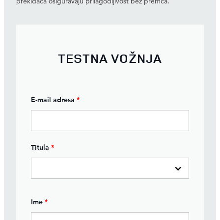
prekidača osiguravaju prilagodljivost bez premca.
TESTNA VOŽNJA
E-mail adresa
*
Titula
*
Ime
*