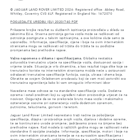
© JAGUAR LAND ROVER LIMITED 2026: Registered office: Abbey Road,
Whitley, Coventry CV3 4LF. Registered in England No: 1672070
POGLEDAJTE UREDBU (EU) 2020/740 PDF
Prikazane brojke rezultat su službenih ispitivanja proizvođača u skladu sa
zakonima EU-a. Stvarna potrošnja goriva vozila može se razlikovati od
potrošnje postignute u takvim ispitivanjima, a ove količine služe samo za
usporedbu. Informacije, specifikacije, cijene i boje na ovim internetskim
stranicama mogu se razlikovati od tržišta do tržišta te su podložne
promjenama bez prethodne najave.
Važna napomena o slikama i specifikacijama.
Globalna nestašica
poluvodiča trenutačno utječe na specifikacije vozila, dostupnost opcija i
vrijeme izrade. Situacija je vrlo dinamična, a kao rezultat toga slike koje se
trenutačno koriste na internetskim stranicama možda neće u potpunosti
odražavati trenutačne specifikacije funkcija, opcija, ukrasa i shema boja.
Obratite se svojem Ovlaštenom prodavaču koji će vam moći potvrditi sva
trenutačna ograničenja kako bi vam omogućio informirani izbor
Navedene mase odnose se na standardne specifikacije vozila. Dodatna
oprema i ostali predmeti koji su ugrađeni nakon proizvodnje utjecat će na
nosivost. Osigurajte da se ne prekorače bruto masa vozila i maksimalno
opterećenje osovine pri opterećenju vozila dodatnom opremom,
putnicima, tekućinama, gorivom i teretom.
Jaguar Land Rover Limited neprestano traži načine za poboljšanje
specifikacija, dizajna i proizvodnje svojih vozila, dijelova i dodatne opreme,
te se kontinuirano uvode promjene; zadržavamo pravo na izmjene bez
prethodne najave. Kod modela iz različitih godina mogu se razlikovati neke
standardne ili opcijske značajke. Informacije, specifikacije, motori i boje na
ovim internetskim stranicama temelje se na europskim specifikacijama i
mogu se razlikovati među različitim tržištima te su podložni promjenama