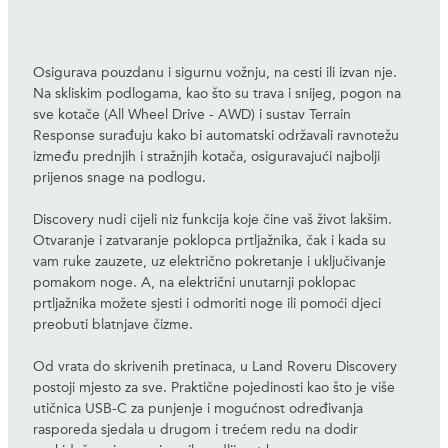
Osigurava pouzdanu i sigurnu vožnju, na cesti ili izvan nje.
Na skliskim podlogama, kao što su trava i snijeg, pogon na
sve kotače (All Wheel Drive - AWD) i sustav Terrain
Response surađuju kako bi automatski održavali ravnotežu
između prednjih i stražnjih kotača, osiguravajući najbolji
prijenos snage na podlogu.
Discovery nudi cijeli niz funkcija koje čine vaš život lakšim.
Otvaranje i zatvaranje poklopca prtljažnika, čak i kada su
vam ruke zauzete, uz električno pokretanje i uključivanje
pomakom noge. A, na električni unutarnji poklopac
prtljažnika možete sjesti i odmoriti noge ili pomoći djeci
preobuti blatnjave čizme.
Od vrata do skrivenih pretinaca, u Land Roveru Discovery
postoji mjesto za sve. Praktične pojedinosti kao što je više
utičnica USB-C za punjenje i mogućnost određivanja
rasporeda sjedala u drugom i trećem redu na dodir