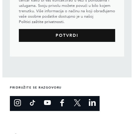
centar kako bi vas kontaktirao u vezi s ponudama i
uslugama. Svoju privolu možete povući u bilo kojem
trenutku. Više informacija o načinu na koji obrađujemo
vaše osobne podatke dostupno je u našoj
Politici zaštite privatnosti
.
PRIDRUŽITE SE RAZGOVORU