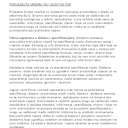
POGLEDAJTE UREDBU (EU) 2020/740 PDF
Prikazane brojke rezultat su službenih ispitivanja proizvođača u skladu sa
zakonima EU-a. Stvarna potrošnja goriva vozila može se razlikovati od
potrošnje postignute u takvim ispitivanjima, a ove količine služe samo za
usporedbu. Informacije, specifikacije, cijene i boje na ovim internetskim
stranicama mogu se razlikovati od tržišta do tržišta te su podložne
promjenama bez prethodne najave.
Važna napomena o slikama i specifikacijama.
Globalna nestašica
poluvodiča trenutačno utječe na specifikacije vozila, dostupnost opcija i
vrijeme izrade. Situacija je vrlo dinamična, a kao rezultat toga slike koje se
trenutačno koriste na internetskim stranicama možda neće u potpunosti
odražavati trenutačne specifikacije funkcija, opcija, ukrasa i shema boja.
Obratite se svojem Ovlaštenom prodavaču koji će vam moći potvrditi sva
trenutačna ograničenja kako bi vam omogućio informirani izbor
Navedene mase odnose se na standardne specifikacije vozila. Dodatna
oprema i ostali predmeti koji su ugrađeni nakon proizvodnje utjecat će na
nosivost. Osigurajte da se ne prekorače bruto masa vozila i maksimalno
opterećenje osovine pri opterećenju vozila dodatnom opremom,
putnicima, tekućinama, gorivom i teretom.
Jaguar Land Rover Limited neprestano traži načine za poboljšanje
specifikacija, dizajna i proizvodnje svojih vozila, dijelova i dodatne opreme,
te se kontinuirano uvode promjene; zadržavamo pravo na izmjene bez
prethodne najave. Kod modela iz različitih godina mogu se razlikovati neke
standardne ili opcijske značajke. Informacije, specifikacije, motori i boje na
ovim internetskim stranicama temelje se na europskim specifikacijama i
mogu se razlikovati među različitim tržištima te su podložni promjenama
bez prethodne najave. Neka su vozila prikazana s opcijskom opremom i
dodacima koje ugrađuju ovlašteni prodavači, a koji možda nisu dostupni na
svim tržištima. Za lokalnu dostupnost i cijene obratite se svom ovlaštenom
prodavaču.