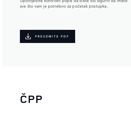
Upotrijebite kontrolni popis da biste bili sigurni da imate
sve što vam je potrebno za početak postupka.
PREUZMITE PDF
ČPP