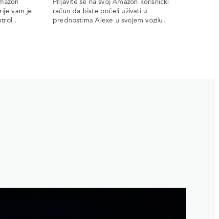
Amazon
Prijavite se na svoj Amazon korisnički
rije vam je
račun da biste počeli uživati u
trol .
prednostima Alexe u svojem vozilu.