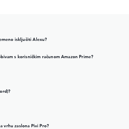
emeno isključiti Alexu?
dobivam s korisničkim računom Amazon Prime?
ord)?
 vrhu zaslona Pivi Pro?