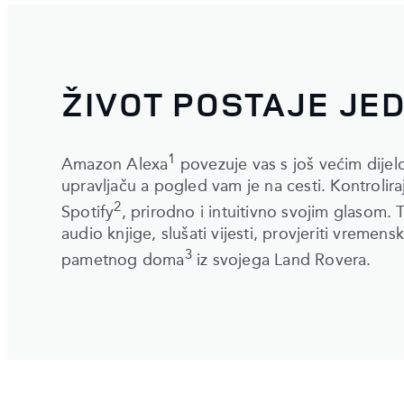
ŽIVOT POSTAJE JE
1
Amazon Alexa
povezuje vas s još većim dijel
upravljaču a pogled vam je na cesti. Kontroliraj
2
Spotify
, prirodno i intuitivno svojim glasom. 
audio knjige, slušati vijesti, provjeriti vremen
3
pametnog doma
iz svojega Land Rovera.