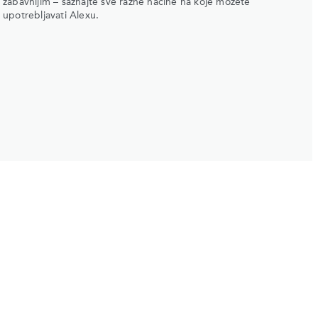
zabavnijim – saznajte sve razne načine na koje možete
upotrebljavati Alexu.