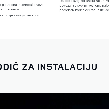
Da biste svoj korisnički račun 
e potrebna internetska veza.
povezali sa svojim vozilom, najp
na Internetski
potreban korisnički račun InCon
gućuje vašu povezanost.
DIČ ZA INSTALACIJU