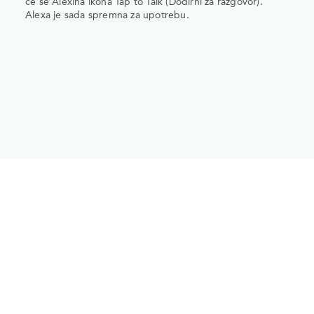
će se Alexina ikona Tap to Talk (Dodirni za razgovor).
Alexa je sada spremna za upotrebu.