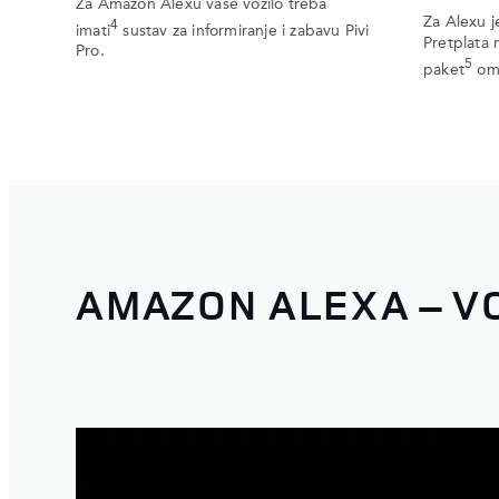
Za Amazon Alexu vaše vozilo treba
Za Alexu j
4
imati
sustav za informiranje i zabavu Pivi
Pretplata 
Pro.
5
paket
omo
AMAZON ALEXA – VO