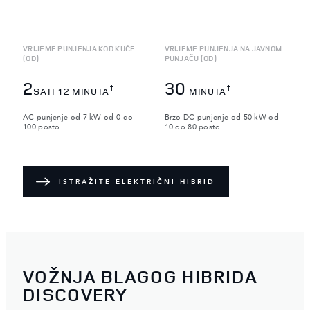
VRIJEME PUNJENJA KOD KUĆE
VRIJEME PUNJENJA NA JAVNOM
(OD)
PUNJAČU (OD)
2
30
‡
‡
SATI 12 MINUTA
MINUTA
AC punjenje od 7 kW od 0 do
Brzo DC punjenje od 50 kW od
100 posto.
10 do 80 posto.
ISTRAŽITE ELEKTRIČNI HIBRID
VOŽNJA BLAGOG HIBRIDA
DISCOVERY