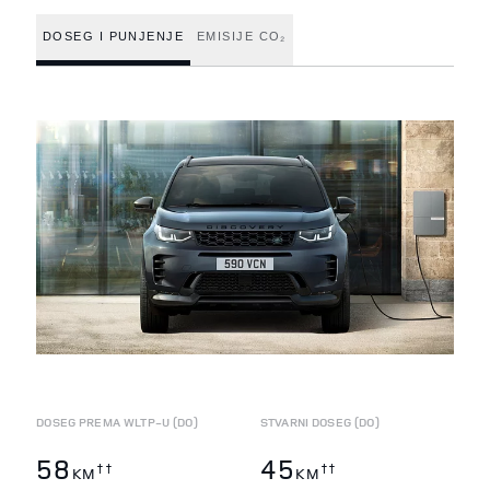
DOSEG I PUNJENJE
EMISIJE CO₂
DOSEG PREMA WLTP-U (DO)
STVARNI DOSEG (DO)
58
45
††
††
KM
KM