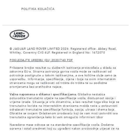
POLITIKA KOLAČIĆA
© JAGUAR LAND ROVER LIMITED 2026: Registered office: Abbey Road,
Whitley, Coventry CV3 4LF. Registered in England No: 1672070
POGLEDAJTE UREDBU (EU) 2020/740 PDF
Prikazane brojke rezultat su službenih ispitivanja proizvođača u skladu sa
zakonima EU-a. Stvarna potrošnja goriva vozila može se razlikovati od
potrošnje postignute u takvim ispitivanjima, a ove količine služe samo za
usporedbu. Informacije, specifikacije, cijene i boje na ovim internetskim
stranicama mogu se razlikovati od tržišta do tržišta te su podložne
promjenama bez prethodne najave.
Važna napomena o slikama i specifikacijama.
Globalna nestašica
poluvodiča trenutačno utječe na specifikacije vozila, dostupnost opcija i
vrijeme izrade. Situacija je vrlo dinamična, a kao rezultat toga slike koje se
trenutačno koriste na internetskim stranicama možda neće u potpunosti
odražavati trenutačne specifikacije funkcija, opcija, ukrasa i shema boja.
Obratite se svojem Ovlaštenom prodavaču koji će vam moći potvrditi sva
trenutačna ograničenja kako bi vam omogućio informirani izbor
Navedene mase odnose se na standardne specifikacije vozila. Dodatna
oprema i ostali predmeti koji su ugrađeni nakon proizvodnje utjecat će na