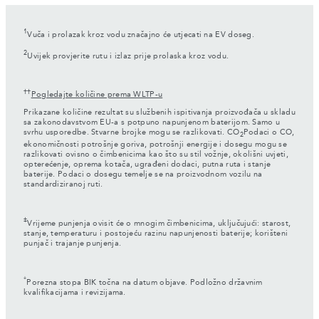
1
Vuča i prolazak kroz vodu značajno će utjecati na EV doseg.
2
Uvijek provjerite rutu i izlaz prije prolaska kroz vodu.
††
Pogledajte količine prema WLTP-u
Prikazane količine rezultat su službenih ispitivanja proizvođača u skladu
sa zakonodavstvom EU-a s potpuno napunjenom baterijom. Samo u
svrhu usporedbe. Stvarne brojke mogu se razlikovati. CO
Podaci o CO,
2
ekonomičnosti potrošnje goriva, potrošnji energije i dosegu mogu se
razlikovati ovisno o čimbenicima kao što su stil vožnje, okolišni uvjeti,
opterećenje, oprema kotača, ugrađeni dodaci, putna ruta i stanje
baterije. Podaci o dosegu temelje se na proizvodnom vozilu na
standardiziranoj ruti.
‡
Vrijeme punjenja ovisit će o mnogim čimbenicima, uključujući: starost,
stanje, temperaturu i postojeću razinu napunjenosti baterije; korišteni
punjač i trajanje punjenja.
*
Porezna stopa BIK točna na datum objave. Podložno državnim
kvalifikacijama i revizijama.