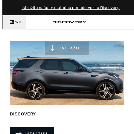
Istražite našu trenutačnu ponudu vozila Discovery
NIKADA NE PRESTAJTE
MENU
OTKRIVATI
ISTRAŽITE
DISCOVERY
ISTRAŽITE