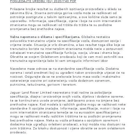
POGLEDAJTE UREDBU (EU) 2020/740 PDF
Prikazane brojke rezultat su službenih ispitivanja proizvođača u skladu sa
zakonima EU-a. Stvarna potrošnja goriva vozila može se razlikovati od
potrošnje postignute u takvim ispitivanjima, a ove količine služe samo za
usporedbu. Informacije, specifikacije, cijene i boje na ovim internetskim
stranicama mogu se razlikovati od tržišta do tržišta te su podložne
promjenama bez prethodne najave.
Važna napomena o slikama i specifikacijama.
Globalna nestašica
poluvodiča trenutačno utječe na specifikacije vozila, dostupnost opcija i
vrijeme izrade. Situacija je vrlo dinamična, a kao rezultat toga slike koje se
trenutačno koriste na internetskim stranicama možda neće u potpunosti
odražavati trenutačne specifikacije funkcija, opcija, ukrasa i shema boja.
Obratite se svojem Ovlaštenom prodavaču koji će vam moći potvrditi sva
trenutačna ograničenja kako bi vam omogućio informirani izbor
Navedene mase odnose se na standardne specifikacije vozila. Dodatna
oprema i ostali predmeti koji su ugrađeni nakon proizvodnje utjecat će na
nosivost. Osigurajte da se ne prekorače bruto masa vozila i maksimalno
opterećenje osovine pri opterećenju vozila dodatnom opremom,
putnicima, tekućinama, gorivom i teretom.
Jaguar Land Rover Limited neprestano traži načine za poboljšanje
specifikacija, dizajna i proizvodnje svojih vozila, dijelova i dodatne opreme,
te se kontinuirano uvode promjene; zadržavamo pravo na izmjene bez
prethodne najave. Kod modela iz različitih godina mogu se razlikovati neke
standardne ili opcijske značajke. Informacije, specifikacije, motori i boje na
ovim internetskim stranicama temelje se na europskim specifikacijama i
mogu se razlikovati među različitim tržištima te su podložni promjenama
bez prethodne najave. Neka su vozila prikazana s opcijskom opremom i
dodacima koje ugrađuju ovlašteni prodavači, a koji možda nisu dostupni na
svim tržištima. Za lokalnu dostupnost i cijene obratite se svom ovlaštenom
prodavaču.