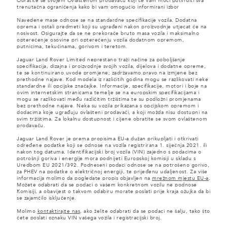
Obratite se svojem Ovlaštenom prodavaču koji će vam moći potvrditi sva
trenutačna ograničenja kako bi vam omogućio informirani izbor
Navedene mase odnose se na standardne specifikacije vozila. Dodatna
oprema i ostali predmeti koji su ugrađeni nakon proizvodnje utjecat će na
nosivost. Osigurajte da se ne prekorače bruto masa vozila i maksimalno
opterećenje osovine pri opterećenju vozila dodatnom opremom,
putnicima, tekućinama, gorivom i teretom.
Jaguar Land Rover Limited neprestano traži načine za poboljšanje
specifikacija, dizajna i proizvodnje svojih vozila, dijelova i dodatne opreme,
te se kontinuirano uvode promjene; zadržavamo pravo na izmjene bez
prethodne najave. Kod modela iz različitih godina mogu se razlikovati neke
standardne ili opcijske značajke. Informacije, specifikacije, motori i boje na
ovim internetskim stranicama temelje se na europskim specifikacijama i
mogu se razlikovati među različitim tržištima te su podložni promjenama
bez prethodne najave. Neka su vozila prikazana s opcijskom opremom i
dodacima koje ugrađuju ovlašteni prodavači, a koji možda nisu dostupni na
svim tržištima. Za lokalnu dostupnost i cijene obratite se svom ovlaštenom
prodavaču.
Jaguar Land Rover je prema propisima EU-a dužan prikupljati i otkrivati
određene podatke koji se odnose na vozila registrirana 1. siječnja 2021. ili
nakon tog datuma. Identifikacijski broj vozila (VIN) zajedno s podacima o
potrošnji goriva i energije mora podnijeti Europskoj komisiji u skladu s
Uredbom EU 2021/392. Podneseni podaci odnose se na potrošeno gorivo,
za PHEV na podatke o električnoj energiji, te prijeđenu udaljenost. Za više
informacija molimo da pogledate propis objavljen na
mrežnom mjestu EU-a
.
Možete odabrati da se podaci o vašem konkretnom vozilu ne podnose
Komisiji, a obavijest o takvom odabiru morate poslati prije kraja ožujka da bi
se zajamčilo isključenje.
Molimo
kontaktirajte nas
, ako želite odabrati da se podaci ne šalju, tako što
ćete poslati oznaku VIN vašega vozila i registracijski broj.