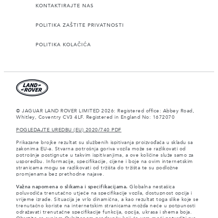
KONTAKTIRAJTE NAS
POLITIKA ZAŠTITE PRIVATNOSTI
POLITIKA KOLAČIĆA
© JAGUAR LAND ROVER LIMITED 2026: Registered office: Abbey Road,
Whitley, Coventry CV3 4LF. Registered in England No: 1672070
POGLEDAJTE UREDBU (EU) 2020/740 PDF
Prikazane brojke rezultat su službenih ispitivanja proizvođača u skladu sa
zakonima EU-a. Stvarna potrošnja goriva vozila može se razlikovati od
potrošnje postignute u takvim ispitivanjima, a ove količine služe samo za
usporedbu. Informacije, specifikacije, cijene i boje na ovim internetskim
stranicama mogu se razlikovati od tržišta do tržišta te su podložne
promjenama bez prethodne najave.
Važna napomena o slikama i specifikacijama.
Globalna nestašica
poluvodiča trenutačno utječe na specifikacije vozila, dostupnost opcija i
vrijeme izrade. Situacija je vrlo dinamična, a kao rezultat toga slike koje se
trenutačno koriste na internetskim stranicama možda neće u potpunosti
odražavati trenutačne specifikacije funkcija, opcija, ukrasa i shema boja.