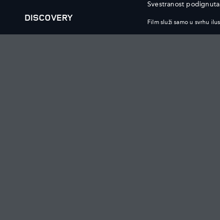
Svestranost podignuta
DISCOVERY
Film služi samo u svrhu ilus
MENU
NAŠA VOZILA
PONUDE VOZILA I PRO
RANGE ROVER
PREGLED
RANGE ROVER SPORT
ISTRAŽIVATI
RANGE ROVER VELAR
RANGE ROVER EVOQUE
PREUZMITE BROŠURU