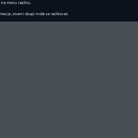
 na novu razinu.
Istražite našu trenutačnu ponudu vozila Discovery
tracije; stvarni dizajn može se razlikovati.
MOCIJE
VLASNICI
EXPERIENCE
PREGLED
PUTOVANJE
INCONTROL
SPONZORSTV
AŽURIRANJA SOFTVERA
ASSISTANCE