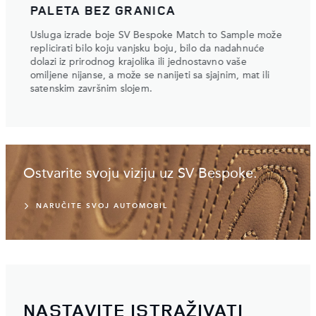
PALETA BEZ GRANICA
PRI
Usluga izrade boje SV Bespoke Match to Sample može
Prila
ađenoj
replicirati bilo koju vanjsku boju, bilo da nadahnuće
dostu
dolazi iz prirodnog krajolika ili jednostavno vaše
i Kva
omiljene nijanse, a može se nanijeti sa sjajnim, mat ili
iskust
satenskim završnim slojem.
detal
Ostvarite svoju viziju uz SV Bespoke.
NARUČITE SVOJ AUTOMOBIL
NASTAVITE ISTRAŽIVATI