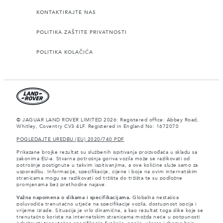
KONTAKTIRAJTE NAS
POLITIKA ZAŠTITE PRIVATNOSTI
POLITIKA KOLAČIĆA
© JAGUAR LAND ROVER LIMITED 2026: Registered office: Abbey Road,
Whitley, Coventry CV3 4LF. Registered in England No: 1672070
POGLEDAJTE UREDBU (EU) 2020/740 PDF
Prikazane brojke rezultat su službenih ispitivanja proizvođača u skladu sa
zakonima EU-a. Stvarna potrošnja goriva vozila može se razlikovati od
potrošnje postignute u takvim ispitivanjima, a ove količine služe samo za
usporedbu. Informacije, specifikacije, cijene i boje na ovim internetskim
stranicama mogu se razlikovati od tržišta do tržišta te su podložne
promjenama bez prethodne najave.
Važna napomena o slikama i specifikacijama.
Globalna nestašica
poluvodiča trenutačno utječe na specifikacije vozila, dostupnost opcija i
vrijeme izrade. Situacija je vrlo dinamična, a kao rezultat toga slike koje se
trenutačno koriste na internetskim stranicama možda neće u potpunosti