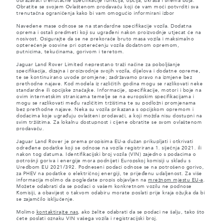
odražavati trenutačne specifikacije funkcija, opcija, ukrasa i shema boja.
Obratite se svojem Ovlaštenom prodavaču koji će vam moći potvrditi sva
trenutačna ograničenja kako bi vam omogućio informirani izbor
Navedene mase odnose se na standardne specifikacije vozila. Dodatna
oprema i ostali predmeti koji su ugrađeni nakon proizvodnje utjecat će na
nosivost. Osigurajte da se ne prekorače bruto masa vozila i maksimalno
opterećenje osovine pri opterećenju vozila dodatnom opremom,
putnicima, tekućinama, gorivom i teretom.
Jaguar Land Rover Limited neprestano traži načine za poboljšanje
specifikacija, dizajna i proizvodnje svojih vozila, dijelova i dodatne opreme,
te se kontinuirano uvode promjene; zadržavamo pravo na izmjene bez
prethodne najave. Kod modela iz različitih godina mogu se razlikovati neke
standardne ili opcijske značajke. Informacije, specifikacije, motori i boje na
ovim internetskim stranicama temelje se na europskim specifikacijama i
mogu se razlikovati među različitim tržištima te su podložni promjenama
bez prethodne najave. Neka su vozila prikazana s opcijskom opremom i
dodacima koje ugrađuju ovlašteni prodavači, a koji možda nisu dostupni na
svim tržištima. Za lokalnu dostupnost i cijene obratite se svom ovlaštenom
prodavaču.
Jaguar Land Rover je prema propisima EU-a dužan prikupljati i otkrivati
određene podatke koji se odnose na vozila registrirana 1. siječnja 2021. ili
nakon tog datuma. Identifikacijski broj vozila (VIN) zajedno s podacima o
potrošnji goriva i energije mora podnijeti Europskoj komisiji u skladu s
Uredbom EU 2021/392. Podneseni podaci odnose se na potrošeno gorivo,
za PHEV na podatke o električnoj energiji, te prijeđenu udaljenost. Za više
informacija molimo da pogledate propis objavljen na
mrežnom mjestu EU-a
.
Možete odabrati da se podaci o vašem konkretnom vozilu ne podnose
Komisiji, a obavijest o takvom odabiru morate poslati prije kraja ožujka da bi
se zajamčilo isključenje.
Molimo
kontaktirajte nas
, ako želite odabrati da se podaci ne šalju, tako što
ćete poslati oznaku VIN vašega vozila i registracijski broj.