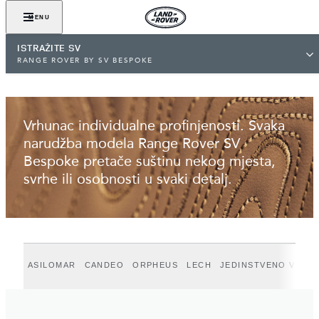
POGLEDAJTE GALERIJU
MENU
ISTRAŽITE SV
RANGE ROVER BY SV BESPOKE
Vrhunac individualne profinjenosti. Svaka
narudžba modela Range Rover SV
Bespoke pretače suštinu nekog mjesta,
svrhe ili osobnosti u svaki detalj.
ASILOMAR
CANDEO
ORPHEUS
LECH
JEDINSTVENO VAŠ