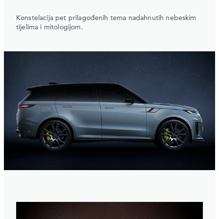
Konstelacija pet prilagođenih tema nadahnutih nebeskim
tijelima i mitologijom.