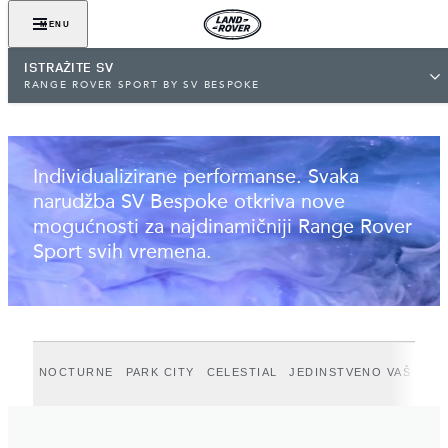
POGLEDAJTE GALERIJU
MENU
ISTRAŽITE SV
RANGE ROVER SPORT BY SV BESPOKE
Individualizirane performanse. Svaka
narudžba SV Bespoke otkriva nove
mogućnosti za najdinamičniji Range Rover
Sport svih vremena.
NOCTURNE
PARK CITY
CELESTIAL
JEDINSTVENO VAŠ