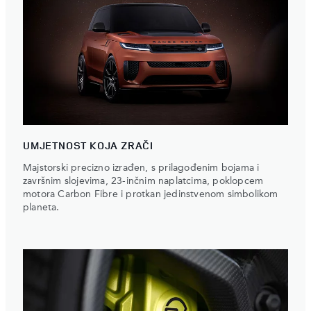
UMJETNOST KOJA ZRAČI
Majstorski precizno izrađen, s prilagođenim bojama i
završnim slojevima, 23-inčnim naplatcima, poklopcem
motora Carbon Fibre i protkan jedinstvenom simbolikom
planeta.