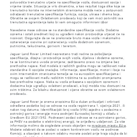
poluvodiča trenutačno utječe na specifikacije vozila, dostupnost opcija i
vrijeme izrade. Situacija je vrlo dinamična, a kao rezultat toga slike koje se
trenutačno koriste na internetskim stranicama možda neće u potpunosti
odražavati trenutačne specifikacije funkcija, opcija, ukrasa i shema boja.
Obratite se svojem Ovlaštenom prodavaču koji će vam moći potvrditi sva
trenutačna ograničenja kako bi vam omogućio informirani izbor
Navedene mase odnose se na standardne specifikacije vozila. Dodatna
oprema i ostali predmeti koji su ugrađeni nakon proizvodnje utjecat će na
nosivost. Osigurajte da se ne prekorače bruto masa vozila i maksimalno
opterećenje osovine pri opterećenju vozila dodatnom opremom,
putnicima, tekućinama, gorivom i teretom.
Jaguar Land Rover Limited neprestano traži načine za poboljšanje
specifikacija, dizajna i proizvodnje svojih vozila, dijelova i dodatne opreme,
te se kontinuirano uvode promjene; zadržavamo pravo na izmjene bez
prethodne najave. Kod modela iz različitih godina mogu se razlikovati neke
standardne ili opcijske značajke. Informacije, specifikacije, motori i boje na
ovim internetskim stranicama temelje se na europskim specifikacijama i
mogu se razlikovati među različitim tržištima te su podložni promjenama
bez prethodne najave. Neka su vozila prikazana s opcijskom opremom i
dodacima koje ugrađuju ovlašteni prodavači, a koji možda nisu dostupni na
svim tržištima. Za lokalnu dostupnost i cijene obratite se svom ovlaštenom
prodavaču.
Jaguar Land Rover je prema propisima EU-a dužan prikupljati i otkrivati
određene podatke koji se odnose na vozila registrirana 1. siječnja 2021. ili
nakon tog datuma. Identifikacijski broj vozila (VIN) zajedno s podacima o
potrošnji goriva i energije mora podnijeti Europskoj komisiji u skladu s
Uredbom EU 2021/392. Podneseni podaci odnose se na potrošeno gorivo,
za PHEV na podatke o električnoj energiji, te prijeđenu udaljenost. Za više
informacija molimo da pogledate propis objavljen na
mrežnom mjestu EU-a
.
Možete odabrati da se podaci o vašem konkretnom vozilu ne podnose
Komisiji, a obavijest o takvom odabiru morate poslati prije kraja ožujka da bi