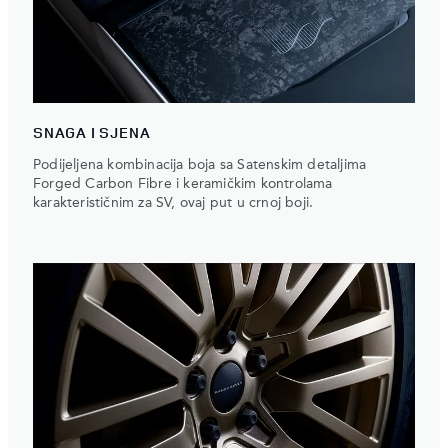
SNAGA I SJENA
Podijeljena kombinacija boja sa Satenskim detaljima
Forged Carbon Fibre i keramičkim kontrolama
karakterističnim za SV, ovaj put u crnoj boji.