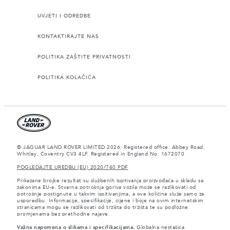
UVJETI I ODREDBE
KONTAKTIRAJTE NAS
POLITIKA ZAŠTITE PRIVATNOSTI
POLITIKA KOLAČIĆA
© JAGUAR LAND ROVER LIMITED 2026: Registered office: Abbey Road,
Whitley, Coventry CV3 4LF. Registered in England No: 1672070
POGLEDAJTE UREDBU (EU) 2020/740 PDF
Prikazane brojke rezultat su službenih ispitivanja proizvođača u skladu sa
zakonima EU-a. Stvarna potrošnja goriva vozila može se razlikovati od
potrošnje postignute u takvim ispitivanjima, a ove količine služe samo za
usporedbu. Informacije, specifikacije, cijene i boje na ovim internetskim
stranicama mogu se razlikovati od tržišta do tržišta te su podložne
promjenama bez prethodne najave.
Važna napomena o slikama i specifikacijama.
Globalna nestašica