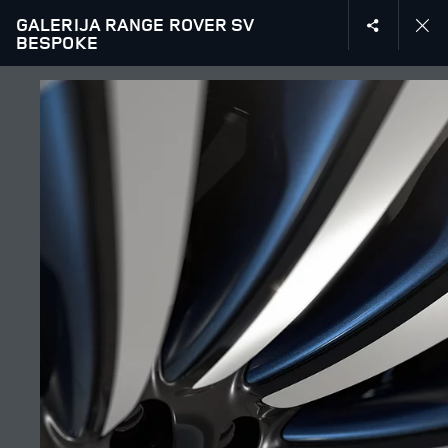
GALERIJA RANGE ROVER SV
MENU
BESPOKE
ISTRAŽITE SV
GALERIJA
PRIDRUŽITE SE RAZGOVORU
KARIJERA