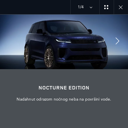
1/4
MENU
ISTRAŽITE SV
NOCTURNE EDITION
PRIDRUŽITE SE RAZGOVORU
NOCTURNE EDITION
Nadahnut odrazom noćnog neba na površini vode.