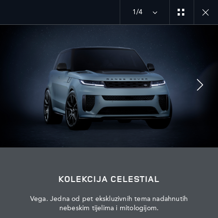
1/4
MENU
ISTRAŽITE SV
CELESTIAL EDITION
PRIDRUŽITE SE RAZGOVORU
KOLEKCIJA CELESTIAL
Vega. Jedna od pet ekskluzivnih tema nadahnutih
nebeskim tijelima i mitologijom.