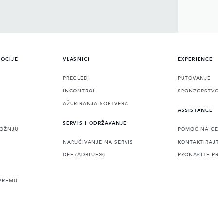
MOCIJE
VLASNICI
EXPERIENCE
PREGLED
PUTOVANJE
INCONTROL
SPONZORSTV
AŽURIRANJA SOFTVERA
ASSISTANCE
SERVIS I ODRŽAVANJE
VOŽNJU
POMOĆ NA CE
NARUČIVANJE NA SERVIS
KONTAKTIRAJ
DEF (ADBLUE®)
PRONAĐITE P
PREMU