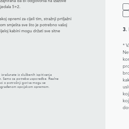
dizajnirana da bi odgovorila na izazove
sjedala 5+2.
skoj opremi za cijeli tim, stražnji prtljažni
oćom smješta sve što je potrebno vašoj
3.
ijeloj kabini mogu držati sve sitne
* 
New
kor
pr
bro
zračunate iz službenih ispitivanja
m. Samo za potrebe usporedbe. Realne
kak
aci o potrošnji goriva mogu se
usl
i ugrađenom opcijskom opremom.
koj
ko
do