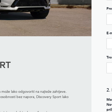
Pr
E-m
Tre
RT
2.
 može lako odgovoriti na najteže zahtjeve.
osobnosti bez napora, Discovery Sport lako
Mol
Nov
pri