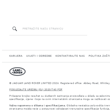
KARIJERA
UVJETI I ODREDBE
KONTAKTIRAJTE NAS
POLITIKA ZAŠT
© JAGUAR LAND ROVER LIMITED 2026: Registered office: Abbey Road, Whitley,
POGLEDAJTE UREDBU (EU) 2020/740 PDF
Prikazane brojke rezultat su službenih ispitivanja proizvođača u skladu sa zakonim
specifikacije, cijene i boje na ovim internetskim stranicama mogu se razlikovati
Važna napomena o slikama i specifikacijama.
Globalna nestašica poluvodiča trenu
stranicama možda neće u potpunosti odražavati trenutačne specifikacije funkcija