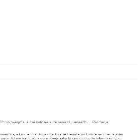
vim ispitivanjima, a ove količine služe samo za usporedbu. Informacije,
 dinamična, a kao rezultat toga slike koje se trenutačno koriste na internetskim
 potvrditi sva trenutačna ograničenja kako bi vam omogućio informirani izbor