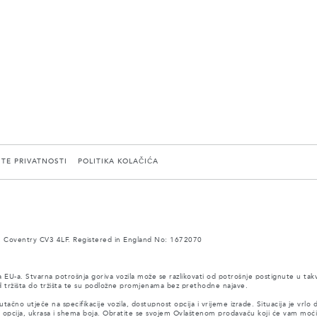
ITE PRIVATNOSTI
POLITIKA KOLAČIĆA
 Coventry CV3 4LF. Registered in England No: 1672070
a EU-a. Stvarna potrošnja goriva vozila može se razlikovati od potrošnje postignute u tak
 od tržišta do tržišta te su podložne promjenama bez prethodne najave.
tačno utječe na specifikacije vozila, dostupnost opcija i vrijeme izrade. Situacija je vrlo
, opcija, ukrasa i shema boja. Obratite se svojem Ovlaštenom prodavaču koji će vam moći