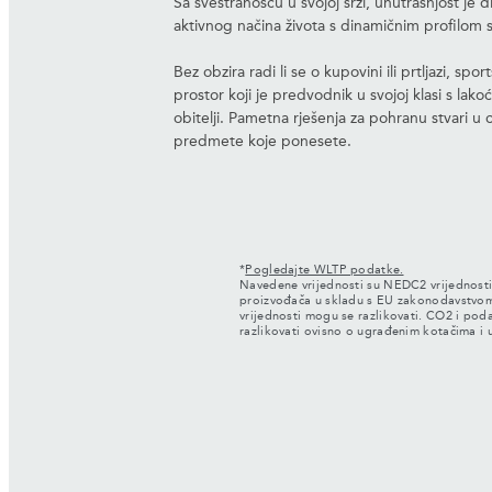
Sa svestranošću u svojoj srži, unutrašnjost je 
aktivnog načina života s dinamičnim profilom 
Bez obzira radi li se o kupovini ili prtljazi, sport
prostor koji je predvodnik u svojoj klasi s lak
obitelji. Pametna rješenja za pohranu stvari u c
predmete koje ponesete.
*
Pogledajte WLTP podatke.
Navedene vrijednosti su NEDC2 vrijednosti i
proizvođača u skladu s EU zakonodavstvo
vrijednosti mogu se razlikovati. CO2 i pod
razlikovati ovisno o ugrađenim kotačima 