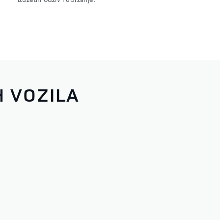
izuzetni odziv i ubrzanje.
H VOZILA