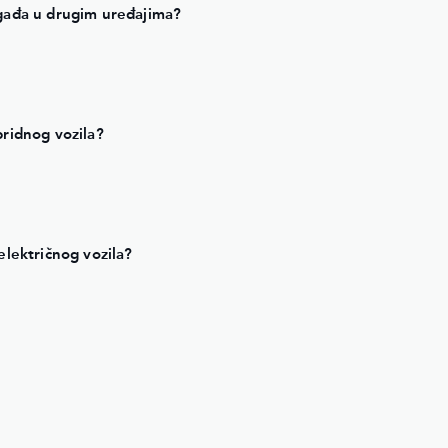
ogađa u drugim uređajima?
bridnog vozila?
električnog vozila?