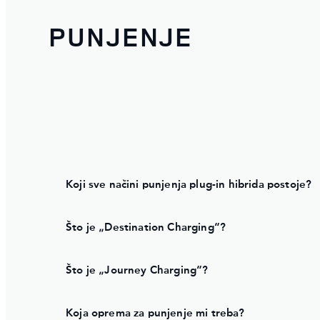
PUNJENJE
Koji sve načini punjenja plug-in hibrida postoje?
Što je „Destination Charging“?
Što je „Journey Charging“?
Koja oprema za punjenje mi treba?