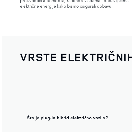
proizvođači automobila, radimo s vladama i dobavljačima
električne energije kako bismo osigurali dobavu.
VRSTE ELEKTRIČNI
Što je plug-in hibrid električno vozilo?