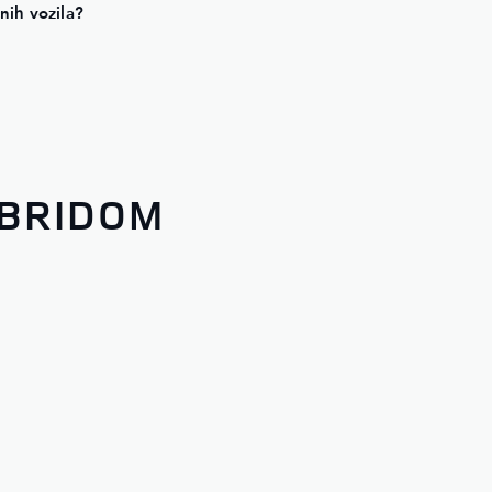
čnih vozila?
IBRIDOM