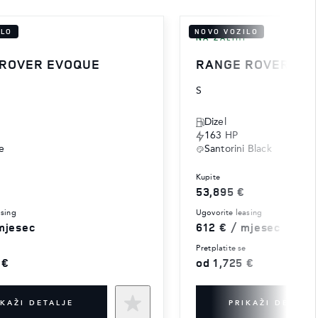
ILO
NOVO VOZILO
I
NA ZALIHI
 ROVER EVOQUE
RANGE ROVER EV
S
Dizel
163 HP
e
Santorini Black
kupite
53,895 €
asing
ugovorite leasing
mjesec
612 € / mjesec
e
pretplatite se
 €
od 1,725 €
IKAŽI DETALJE
PRIKAŽI DETALJ