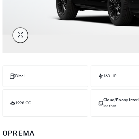
Dizel
163 HP
Cloud/Ebony interi
1998 CC
leather
OPREMA