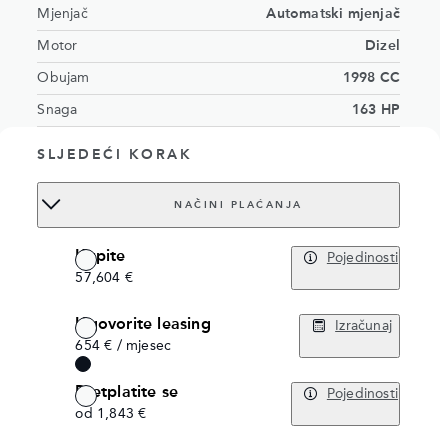
Mjenjač
Automatski mjenjač
Motor
Dizel
Obujam
1998 CC
Snaga
163 HP
Eksterijer
Santorini crna
SLJEDEĆI KORAK
Interijer
Cloud/Ebony interior with grained leather
Broj sjedala
5 sjedala
NAČINI PLAĆANJA
Šasija
SALZA2BN8TH003090
Kupite
Pojedinosti
Order no.
18545514
57,604 €
Ugovorite leasing
Izračunaj
654 € / mjesec
Pretplatite se
Pojedinosti
od 1,843 €