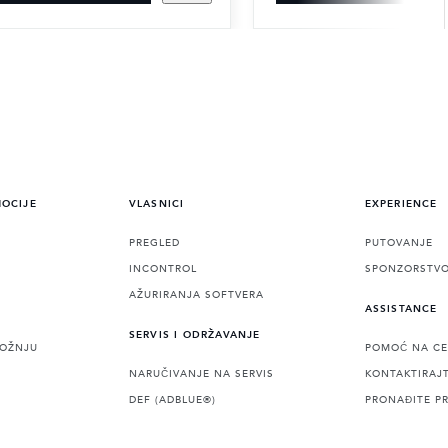
MOCIJE
VLASNICI
EXPERIENCE
PREGLED
PUTOVANJE
INCONTROL
SPONZORSTV
AŽURIRANJA SOFTVERA
ASSISTANCE
SERVIS I ODRŽAVANJE
VOŽNJU
POMOĆ NA CE
NARUČIVANJE NA SERVIS
KONTAKTIRAJ
DEF (ADBLUE®)
PRONAĐITE P