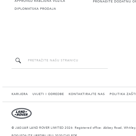
APPROVED RABLJENA VOZILA
PRONAĐITE DODATNU O
DIPLOMATSKA PRODAJA
KARIJERA
UVJETI I ODREDBE
KONTAKTIRAJTE NAS
POLITIKA ZAŠT
© JAGUAR LAND ROVER LIMITED 2026: Registered office: Abbey Road, Whitley,
POGLEDAJTE UREDBU (EU) 2020/740 PDF