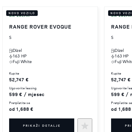
NOVO VOZILO
NOVO VOZ
NA ZALIHI
NA ZALIH
RANGE ROVER EVOQUE
RANGE
S
S
Dizel
Dizel
163 HP
163 HP
Fuji White
Fuji Whit
kupite
kupite
52,747 €
52,747 €
ugovorite leasing
ugovorite le
599 € / mjesec
599 € / 
pretplatite se
pretplatite s
od 1,688 €
od 1,688
PRIKAŽI DETALJE
PR