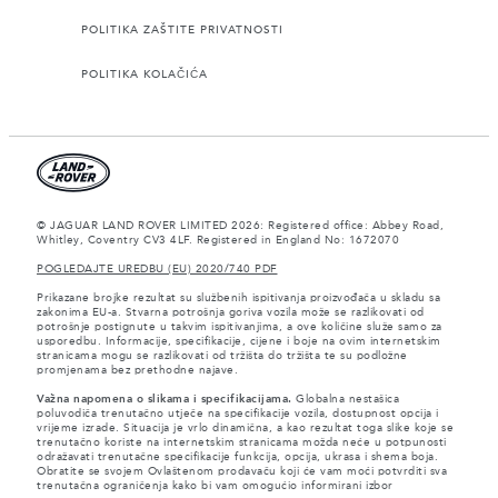
POLITIKA ZAŠTITE PRIVATNOSTI
POLITIKA KOLAČIĆA
© JAGUAR LAND ROVER LIMITED 2026: Registered office: Abbey Road,
Whitley, Coventry CV3 4LF. Registered in England No: 1672070
POGLEDAJTE UREDBU (EU) 2020/740 PDF
Prikazane brojke rezultat su službenih ispitivanja proizvođača u skladu sa
zakonima EU-a. Stvarna potrošnja goriva vozila može se razlikovati od
potrošnje postignute u takvim ispitivanjima, a ove količine služe samo za
usporedbu. Informacije, specifikacije, cijene i boje na ovim internetskim
stranicama mogu se razlikovati od tržišta do tržišta te su podložne
promjenama bez prethodne najave.
Važna napomena o slikama i specifikacijama.
Globalna nestašica
poluvodiča trenutačno utječe na specifikacije vozila, dostupnost opcija i
vrijeme izrade. Situacija je vrlo dinamična, a kao rezultat toga slike koje se
trenutačno koriste na internetskim stranicama možda neće u potpunosti
odražavati trenutačne specifikacije funkcija, opcija, ukrasa i shema boja.
Obratite se svojem Ovlaštenom prodavaču koji će vam moći potvrditi sva
trenutačna ograničenja kako bi vam omogućio informirani izbor