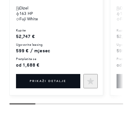
Dizel
Dize
163 HP
163
Fuji White
Fuji
kupite
kupite
52,747 €
52,7
ugovorite leasing
ugovor
599 € / mjesec
599 
pretplatite se
pretpla
od 1,688 €
od 1
PRIKAŽI DETALJE