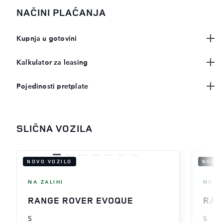
NAČINI PLAĆANJA
Kupnja u gotovini
Kalkulator za leasing
Pojedinosti pretplate
SLIČNA VOZILA
NOVO VOZILO
NOVO 
NA ZALIHI
NA ZA
RANGE ROVER EVOQUE
RAN
S
S