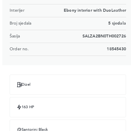
Interijer
Ebony interior with DuoLeather
Broj sjedala
5 sjedala
Šasija
SALZA2BN0TH002726
Order no.
18545430
Dizel
163 HP
Santorini Black