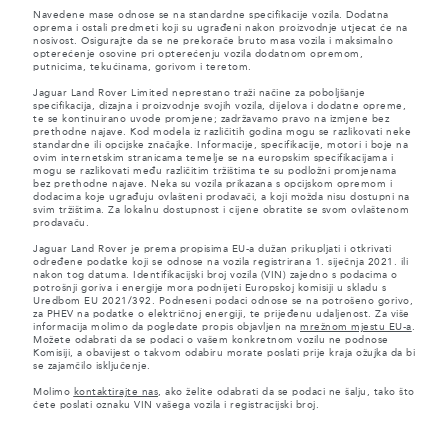
Navedene mase odnose se na standardne specifikacije vozila. Dodatna
oprema i ostali predmeti koji su ugrađeni nakon proizvodnje utjecat će na
nosivost. Osigurajte da se ne prekorače bruto masa vozila i maksimalno
opterećenje osovine pri opterećenju vozila dodatnom opremom,
putnicima, tekućinama, gorivom i teretom.
Jaguar Land Rover Limited neprestano traži načine za poboljšanje
specifikacija, dizajna i proizvodnje svojih vozila, dijelova i dodatne opreme,
te se kontinuirano uvode promjene; zadržavamo pravo na izmjene bez
prethodne najave. Kod modela iz različitih godina mogu se razlikovati neke
standardne ili opcijske značajke. Informacije, specifikacije, motori i boje na
ovim internetskim stranicama temelje se na europskim specifikacijama i
mogu se razlikovati među različitim tržištima te su podložni promjenama
bez prethodne najave. Neka su vozila prikazana s opcijskom opremom i
dodacima koje ugrađuju ovlašteni prodavači, a koji možda nisu dostupni na
svim tržištima. Za lokalnu dostupnost i cijene obratite se svom ovlaštenom
prodavaču.
Jaguar Land Rover je prema propisima EU-a dužan prikupljati i otkrivati
određene podatke koji se odnose na vozila registrirana 1. siječnja 2021. ili
nakon tog datuma. Identifikacijski broj vozila (VIN) zajedno s podacima o
potrošnji goriva i energije mora podnijeti Europskoj komisiji u skladu s
Uredbom EU 2021/392. Podneseni podaci odnose se na potrošeno gorivo,
za PHEV na podatke o električnoj energiji, te prijeđenu udaljenost. Za više
informacija molimo da pogledate propis objavljen na
mrežnom mjestu EU-a
.
Možete odabrati da se podaci o vašem konkretnom vozilu ne podnose
Komisiji, a obavijest o takvom odabiru morate poslati prije kraja ožujka da bi
se zajamčilo isključenje.
Molimo
kontaktirajte nas
, ako želite odabrati da se podaci ne šalju, tako što
ćete poslati oznaku VIN vašega vozila i registracijski broj.