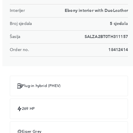
Interijer
Ebony interior with DuoLeather
Broj sjedala
5 sjedala
Šasija
SALZA2BT0TH311157
Order no.
18412414
Plug-in hybrid (PHEV)
269 HP
Eiger Grey