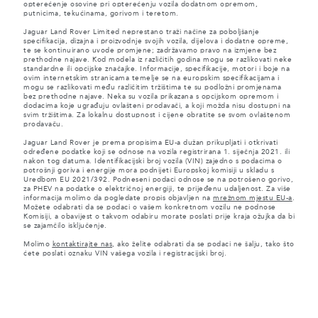
opterećenje osovine pri opterećenju vozila dodatnom opremom,
putnicima, tekućinama, gorivom i teretom.
Jaguar Land Rover Limited neprestano traži načine za poboljšanje
specifikacija, dizajna i proizvodnje svojih vozila, dijelova i dodatne opreme,
te se kontinuirano uvode promjene; zadržavamo pravo na izmjene bez
prethodne najave. Kod modela iz različitih godina mogu se razlikovati neke
standardne ili opcijske značajke. Informacije, specifikacije, motori i boje na
ovim internetskim stranicama temelje se na europskim specifikacijama i
mogu se razlikovati među različitim tržištima te su podložni promjenama
bez prethodne najave. Neka su vozila prikazana s opcijskom opremom i
dodacima koje ugrađuju ovlašteni prodavači, a koji možda nisu dostupni na
svim tržištima. Za lokalnu dostupnost i cijene obratite se svom ovlaštenom
prodavaču.
Jaguar Land Rover je prema propisima EU-a dužan prikupljati i otkrivati
određene podatke koji se odnose na vozila registrirana 1. siječnja 2021. ili
nakon tog datuma. Identifikacijski broj vozila (VIN) zajedno s podacima o
potrošnji goriva i energije mora podnijeti Europskoj komisiji u skladu s
Uredbom EU 2021/392. Podneseni podaci odnose se na potrošeno gorivo,
za PHEV na podatke o električnoj energiji, te prijeđenu udaljenost. Za više
informacija molimo da pogledate propis objavljen na
mrežnom mjestu EU-a
.
Možete odabrati da se podaci o vašem konkretnom vozilu ne podnose
Komisiji, a obavijest o takvom odabiru morate poslati prije kraja ožujka da bi
se zajamčilo isključenje.
Molimo
kontaktirajte nas
, ako želite odabrati da se podaci ne šalju, tako što
ćete poslati oznaku VIN vašega vozila i registracijski broj.