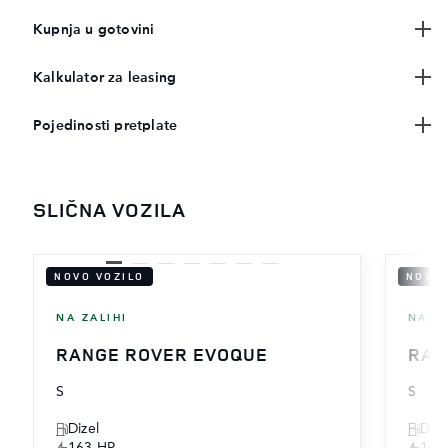
Kupnja u gotovini
Kalkulator za leasing
Pojedinosti pretplate
SLIČNA VOZILA
NOVO VOZILO
NOVO 
NA ZALIHI
NA ZA
RANGE ROVER EVOQUE
RAN
S
S
Dizel
Dize
163 HP
163