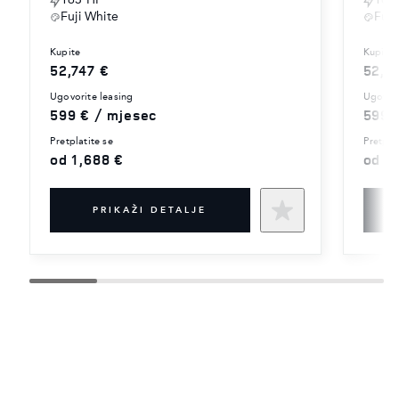
Fuji White
Fuji
kupite
kupite
52,747 €
52,7
ugovorite leasing
ugovor
599 € / mjesec
599 
pretplatite se
pretpla
od 1,688 €
od 1
PRIKAŽI DETALJE