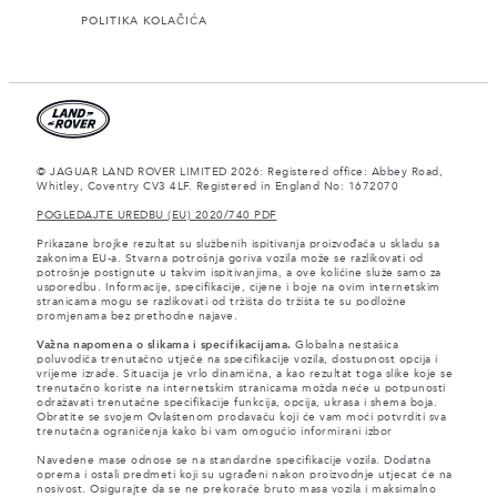
POLITIKA KOLAČIĆA
© JAGUAR LAND ROVER LIMITED 2026: Registered office: Abbey Road,
Whitley, Coventry CV3 4LF. Registered in England No: 1672070
POGLEDAJTE UREDBU (EU) 2020/740 PDF
Prikazane brojke rezultat su službenih ispitivanja proizvođača u skladu sa
zakonima EU-a. Stvarna potrošnja goriva vozila može se razlikovati od
potrošnje postignute u takvim ispitivanjima, a ove količine služe samo za
usporedbu. Informacije, specifikacije, cijene i boje na ovim internetskim
stranicama mogu se razlikovati od tržišta do tržišta te su podložne
promjenama bez prethodne najave.
Važna napomena o slikama i specifikacijama.
Globalna nestašica
poluvodiča trenutačno utječe na specifikacije vozila, dostupnost opcija i
vrijeme izrade. Situacija je vrlo dinamična, a kao rezultat toga slike koje se
trenutačno koriste na internetskim stranicama možda neće u potpunosti
odražavati trenutačne specifikacije funkcija, opcija, ukrasa i shema boja.
Obratite se svojem Ovlaštenom prodavaču koji će vam moći potvrditi sva
trenutačna ograničenja kako bi vam omogućio informirani izbor
Navedene mase odnose se na standardne specifikacije vozila. Dodatna
oprema i ostali predmeti koji su ugrađeni nakon proizvodnje utjecat će na
nosivost. Osigurajte da se ne prekorače bruto masa vozila i maksimalno