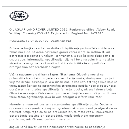
© JAGUAR LAND ROVER LIMITED 2026: Registered office: Abbey Road,
Whitley, Coventry CV3 4LF. Registered in England No: 1672070
POGLEDAJTE UREDBU (EU) 2020/740 PDF
Prikazane brojke rezultat su službenih ispitivanja proizvođača u skladu sa
zakonima EU-a. Stvarna potrošnja goriva vozila može se razlikovati od
potrošnje postignute u takvim ispitivanjima, a ove količine služe samo za
usporedbu. Informacije, specifikacije, cijene i boje na ovim internetskim
stranicama mogu se razlikovati od tržišta do tržišta te su podložne
promjenama bez prethodne najave.
Važna napomena o slikama i specifikacijama.
Globalna nestašica
poluvodiča trenutačno utječe na specifikacije vozila, dostupnost opcija i
vrijeme izrade. Situacija je vrlo dinamična, a kao rezultat toga slike koje se
trenutačno koriste na internetskim stranicama možda neće u potpunosti
odražavati trenutačne specifikacije funkcija, opcija, ukrasa i shema boja.
Obratite se svojem Ovlaštenom prodavaču koji će vam moći potvrditi sva
trenutačna ograničenja kako bi vam omogućio informirani izbor
Navedene mase odnose se na standardne specifikacije vozila. Dodatna
oprema i ostali predmeti koji su ugrađeni nakon proizvodnje utjecat će na
nosivost. Osigurajte da se ne prekorače bruto masa vozila i maksimalno
opterećenje osovine pri opterećenju vozila dodatnom opremom,
putnicima, tekućinama, gorivom i teretom.
Jaguar Land Rover Limited neprestano traži načine za poboljšanje