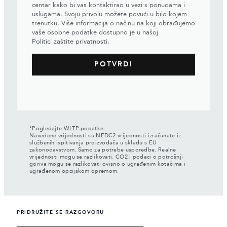
centar kako bi vas kontaktirao u vezi s ponudama i
uslugama. Svoju privolu možete povući u bilo kojem
trenutku. Više informacija o načinu na koji obrađujemo
vaše osobne podatke dostupno je u našoj
Politici zaštite privatnosti
.
*
Pogledajte WLTP podatke.
Navedene vrijednosti su NEDC2 vrijednosti izračunate iz
službenih ispitivanja proizvođača u skladu s EU
zakonodavstvom. Samo za potrebe usporedbe. Realne
vrijednosti mogu se razlikovati. CO2 i podaci o potrošnji
goriva mogu se razlikovati ovisno o ugrađenim kotačima i
ugrađenom opcijskom opremom.
PRIDRUŽITE SE RAZGOVORU