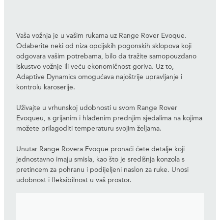
Vaša vožnja je u vašim rukama uz Range Rover Evoque.
Odaberite neki od niza opcijskih pogonskih sklopova koji
odgovara vašim potrebama, bilo da tražite samopouzdano
iskustvo vožnje ili veću ekonomičnost goriva. Uz to,
Adaptive Dynamics omogućava najoštrije upravljanje i
kontrolu karoserije.
Uživajte u vrhunskoj udobnosti u svom Range Rover
Evoqueu, s grijanim i hlađenim prednjim sjedalima na kojima
možete prilagoditi temperaturu svojim željama.
Unutar Range Rovera Evoque pronaći ćete detalje koji
jednostavno imaju smisla, kao što je središnja konzola s
pretincem za pohranu i podijeljeni naslon za ruke. Unosi
udobnost i fleksibilnost u vaš prostor.