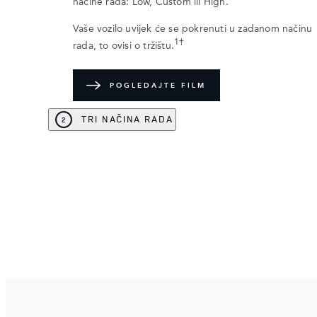
načine rada: Low, Custom ili High.
Vaše vozilo uvijek će se pokrenuti u zadanom načinu
1†
rada, to ovisi o tržištu.
POGLEDAJTE FILM
TRI NAČINA RADA
2