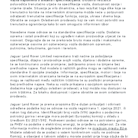
Važna napomena o slikama i specifikacijama.
Globalna nestašica
poluvodiča trenutačno utječe na specifikacije vozila, dostupnost opcija i
vrijeme izrade. Situacija je vrlo dinamična, a kao rezultat toga slike koje se
trenutačno koriste na internetskim stranicama možda neće u potpunosti
odražavati trenutačne specifikacije funkcija, opcija, ukrasa i shema boja.
Obratite se svojem Ovlaštenom prodavaču koji će vam moći potvrditi sva
trenutačna ograničenja kako bi vam omogućio informirani izbor
Navedene mase odnose se na standardne specifikacije vozila. Dodatna
oprema i ostali predmeti koji su ugrađeni nakon proizvodnje utjecat će na
nosivost. Osigurajte da se ne prekorače bruto masa vozila i maksimalno
opterećenje osovine pri opterećenju vozila dodatnom opremom,
putnicima, tekućinama, gorivom i teretom.
Jaguar Land Rover Limited neprestano traži načine za poboljšanje
specifikacija, dizajna i proizvodnje svojih vozila, dijelova i dodatne opreme,
te se kontinuirano uvode promjene; zadržavamo pravo na izmjene bez
prethodne najave. Kod modela iz različitih godina mogu se razlikovati neke
standardne ili opcijske značajke. Informacije, specifikacije, motori i boje na
ovim internetskim stranicama temelje se na europskim specifikacijama i
mogu se razlikovati među različitim tržištima te su podložni promjenama
bez prethodne najave. Neka su vozila prikazana s opcijskom opremom i
dodacima koje ugrađuju ovlašteni prodavači, a koji možda nisu dostupni na
svim tržištima. Za lokalnu dostupnost i cijene obratite se svom ovlaštenom
prodavaču.
Jaguar Land Rover je prema propisima EU-a dužan prikupljati i otkrivati
određene podatke koji se odnose na vozila registrirana 1. siječnja 2021. ili
nakon tog datuma. Identifikacijski broj vozila (VIN) zajedno s podacima o
potrošnji goriva i energije mora podnijeti Europskoj komisiji u skladu s
Uredbom EU 2021/392. Podneseni podaci odnose se na potrošeno gorivo,
za PHEV na podatke o električnoj energiji, te prijeđenu udaljenost. Za više
informacija molimo da pogledate propis objavljen na
mrežnom mjestu EU-a
.
Možete odabrati da se podaci o vašem konkretnom vozilu ne podnose
Komisiji, a obavijest o takvom odabiru morate poslati prije kraja ožujka da bi