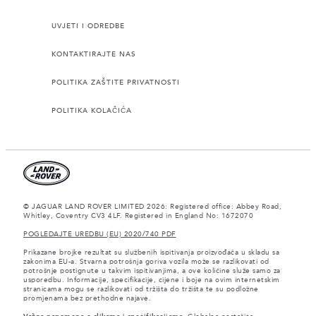
UVJETI I ODREDBE
KONTAKTIRAJTE NAS
POLITIKA ZAŠTITE PRIVATNOSTI
POLITIKA KOLAČIĆA
© JAGUAR LAND ROVER LIMITED 2026: Registered office: Abbey Road,
Whitley, Coventry CV3 4LF. Registered in England No: 1672070
POGLEDAJTE UREDBU (EU) 2020/740 PDF
Prikazane brojke rezultat su službenih ispitivanja proizvođača u skladu sa
zakonima EU-a. Stvarna potrošnja goriva vozila može se razlikovati od
potrošnje postignute u takvim ispitivanjima, a ove količine služe samo za
usporedbu. Informacije, specifikacije, cijene i boje na ovim internetskim
stranicama mogu se razlikovati od tržišta do tržišta te su podložne
promjenama bez prethodne najave.