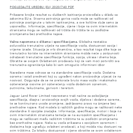
POGLEDAJTE UREDBU (EU) 2020/740 PDF
Prikazane brojke rezultat su službenih ispitivanja proizvođača u skladu sa
zakonima EU-a. Stvarna potrošnja goriva vozila može se razlikovati od
potrošnje postignute u takvim ispitivanjima, a ove količine služe samo za
usporedbu. Informacije, specifikacije, cijene i boje na ovim internetskim
stranicama mogu se razlikovati od tržišta do tržišta te su podložne
promjenama bez prethodne najave.
Važna napomena o slikama i specifikacijama.
Globalna nestašica
poluvodiča trenutačno utječe na specifikacije vozila, dostupnost opcija i
vrijeme izrade. Situacija je vrlo dinamična, a kao rezultat toga slike koje se
trenutačno koriste na internetskim stranicama možda neće u potpunosti
odražavati trenutačne specifikacije funkcija, opcija, ukrasa i shema boja.
Obratite se svojem Ovlaštenom prodavaču koji će vam moći potvrditi sva
trenutačna ograničenja kako bi vam omogućio informirani izbor
Navedene mase odnose se na standardne specifikacije vozila. Dodatna
oprema i ostali predmeti koji su ugrađeni nakon proizvodnje utjecat će na
nosivost. Osigurajte da se ne prekorače bruto masa vozila i maksimalno
opterećenje osovine pri opterećenju vozila dodatnom opremom,
putnicima, tekućinama, gorivom i teretom.
Jaguar Land Rover Limited neprestano traži načine za poboljšanje
specifikacija, dizajna i proizvodnje svojih vozila, dijelova i dodatne opreme,
te se kontinuirano uvode promjene; zadržavamo pravo na izmjene bez
prethodne najave. Kod modela iz različitih godina mogu se razlikovati neke
standardne ili opcijske značajke. Informacije, specifikacije, motori i boje na
ovim internetskim stranicama temelje se na europskim specifikacijama i
mogu se razlikovati među različitim tržištima te su podložni promjenama
bez prethodne najave. Neka su vozila prikazana s opcijskom opremom i
dodacima koje ugrađuju ovlašteni prodavači, a koji možda nisu dostupni na
svim tržištima. Za lokalnu dostupnost i cijene obratite se svom ovlaštenom