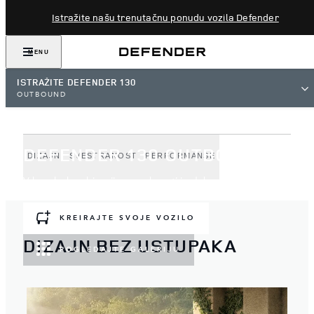
Istražite našu trenutačnu ponudu vozila Defender
MENU
ISTRAŽITE DEFENDER 130
OUTBOUND
DEFENDER 130 OUTBOUND
DIZAJN
SVESTRANOST
PERFORMANSE
Vrhunska kombinacija sposobnosti i udobnosti.
KREIRAJTE SVOJE VOZILO
DIZAJN BEZ USTUPAKA
POGLEDAJTE GALERIJU