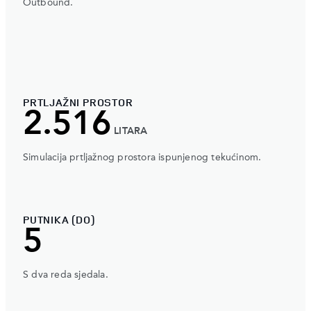
Outbound.
PRTLJAŽNI PROSTOR
2.516
LITARA
Simulacija prtljažnog prostora ispunjenog tekućinom.
PUTNIKA (DO)
5
S dva reda sjedala.