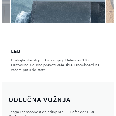
LED
IST
Utabajte vlastiti put kroz snijeg. Defender 130
Oprem
.
Outbound sigurno prevozi vaše skije i snowboard na
zraka
vašem putu do staze.
ODLUČNA VOŽNJA
Snaga i sposobnost objedinjeni su u Defenderu 130