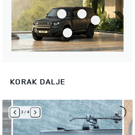
KORAK DALJE
3
/
4