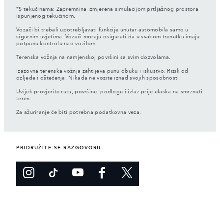
*S tekućinama: Zapremnina izmjerena simulacijom prtljažnog prostora
ispunjenog tekućinom.
Vozači bi trebali upotrebljavati funkcije unutar automobila samo u
sigurnim uvjetima. Vozači moraju osigurati da u svakom trenutku imaju
potpunu kontrolu nad vozilom.
Terenska vožnja na namjenskoj površini sa svim dozvolama.
Izazovna terenska vožnja zahtijeva punu obuku i iskustvo. Rizik od
ozljede i oštećenja. Nikada ne vozite iznad svojih sposobnosti.
Uvijek provjerite rutu, površinu, podlogu i izlaz prije ulaska na smrznuti
teren.
Za ažuriranje će biti potrebna podatkovna veza.
PRIDRUŽITE SE RAZGOVORU