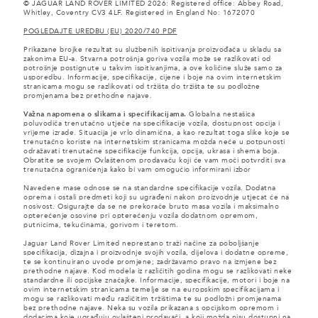
© JAGUAR LAND ROVER LIMITED 2026: Registered office: Abbey Road,
Whitley, Coventry CV3 4LF. Registered in England No: 1672070
POGLEDAJTE UREDBU (EU) 2020/740 PDF
Prikazane brojke rezultat su službenih ispitivanja proizvođača u skladu sa
zakonima EU-a. Stvarna potrošnja goriva vozila može se razlikovati od
potrošnje postignute u takvim ispitivanjima, a ove količine služe samo za
usporedbu. Informacije, specifikacije, cijene i boje na ovim internetskim
stranicama mogu se razlikovati od tržišta do tržišta te su podložne
promjenama bez prethodne najave.
Važna napomena o slikama i specifikacijama.
Globalna nestašica
poluvodiča trenutačno utječe na specifikacije vozila, dostupnost opcija i
vrijeme izrade. Situacija je vrlo dinamična, a kao rezultat toga slike koje se
trenutačno koriste na internetskim stranicama možda neće u potpunosti
odražavati trenutačne specifikacije funkcija, opcija, ukrasa i shema boja.
Obratite se svojem Ovlaštenom prodavaču koji će vam moći potvrditi sva
trenutačna ograničenja kako bi vam omogućio informirani izbor
Navedene mase odnose se na standardne specifikacije vozila. Dodatna
oprema i ostali predmeti koji su ugrađeni nakon proizvodnje utjecat će na
nosivost. Osigurajte da se ne prekorače bruto masa vozila i maksimalno
opterećenje osovine pri opterećenju vozila dodatnom opremom,
putnicima, tekućinama, gorivom i teretom.
Jaguar Land Rover Limited neprestano traži načine za poboljšanje
specifikacija, dizajna i proizvodnje svojih vozila, dijelova i dodatne opreme,
te se kontinuirano uvode promjene; zadržavamo pravo na izmjene bez
prethodne najave. Kod modela iz različitih godina mogu se razlikovati neke
standardne ili opcijske značajke. Informacije, specifikacije, motori i boje na
ovim internetskim stranicama temelje se na europskim specifikacijama i
mogu se razlikovati među različitim tržištima te su podložni promjenama
bez prethodne najave. Neka su vozila prikazana s opcijskom opremom i
dodacima koje ugrađuju ovlašteni prodavači, a koji možda nisu dostupni na