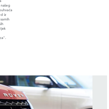
a
 našeg
obuhvaća
d iz
 samih
ših
ijek
ca".