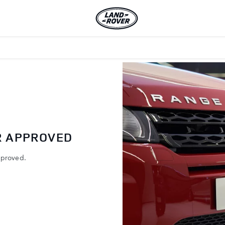
R APPROVED
pproved.