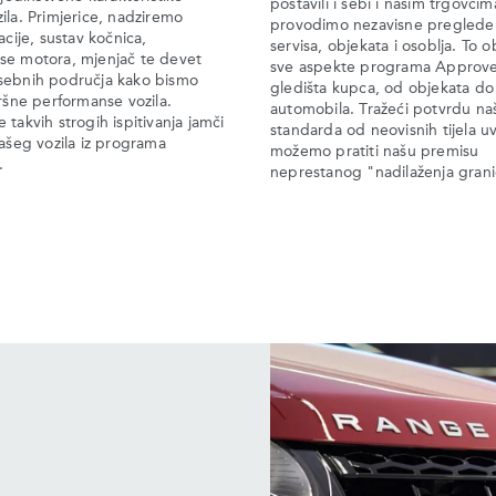
postavili i sebi i našim trgovcim
ila. Primjerice, nadziremo
provodimo nezavisne preglede
acije, sustav kočnica,
servisa, objekata i osoblja. To 
se motora, mjenjač te devet
sve aspekte programa Approve
sebnih područja kako bismo
gledišta kupca, od objekata do
vršne performanse vozila.
automobila. Tražeći potvrdu na
 takvih strogih ispitivanja jamči
standarda od neovisnih tijela uv
vašeg vozila iz programa
možemo pratiti našu premisu
.
neprestanog "nadilaženja grani