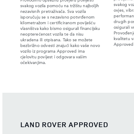
Provodimo opsežnu provjeru povijesti
svakog voz
svakog vozila pomoću na tržištu najboljih
ovjes, vibr
nezavisnih pretraživača. Sva vozila
performan
isporučuju se s nezavisno potvrđenom
drugih po
kilometražom i certificiranom poviješću
osigurali 
vlasništva kako bismo osigurali financijsku
Provođenje
neopterećenost vozila te da nisu
kvalitetu 
ukradena ili otpisana. Tako se možete
Approved
bezbrižno odvesti znajući kako vaše novo
vozilo iz programa Approved ima
cjelovitu povijest i odgovara vašim
očekivanjima.​​
LAND ROVER APPROVED