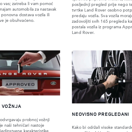
o vas; zatreba li vam pomoć
posljednji pregled prije nego t
 najam automobila za nastavak
tvrtke Land Rover osobno potp
 ponovna dostava vozila ili
predaju vozila. Sva vozila moraj
sve je obuhvaćeno.​​
zadovoljiti svih 165 pregleda k
postala vozila iz programa App
Land Rover.
 VOŽNJA
NEOVISNO PREGLEDANI
podvrgavaju probnoj vožnji
je naši tehničari nastoje
Kako bi održali visoke standar
 jedinstvene karakteristike