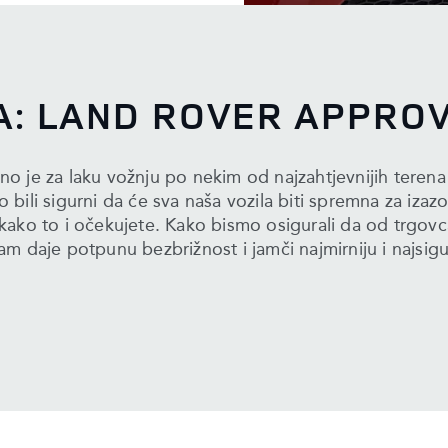
A: LAND ROVER APPRO
o je za laku vožnju po nekim od najzahtjevnijih teren
mo bili sigurni da će sva naša vozila biti spremna za iz
 kako to i očekujete. Kako bismo osigurali da od trgov
daje potpunu bezbrižnost i jamči najmirniju i najsig