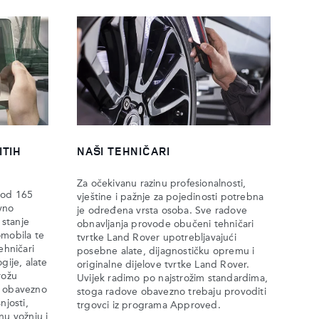
ITIH
NAŠI TEHNIČARI
Za očekivanu razinu profesionalnosti,
 od 165
vještine i pažnje za pojedinosti potrebna
vno
je određena vrsta osoba. Sve radove
 stanje
obnavljanja provode obučeni tehničari
omobila te
tvrtke Land Rover upotrebljavajući
ehničari
posebne alate, dijagnostičku opremu i
gije, alate
originalne dijelove tvrtke Land Rover.
rožu
Uvijek radimo po najstrožim standardima,
d obavezno
stoga radove obavezno trebaju provoditi
njosti,
trgovci iz programa Approved.​​
nu vožnju i