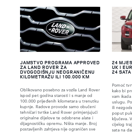
JAMSTVO PROGRAMA APPROVED
24 MJES
ZA LAND ROVER ZA
UK I EU
DVOGODIŠNJU NEOGRANIČENU
24 SATA
KILOMETRAŽU ILI 100.000 KM
Pomoć tvr
Oblikovano posebno za vozila Land Rover
kako bi pr
ispod pet godina starosti i s manje od
vam ikada 
100.000 prijeđenih kilometara u trenutku
uslugu. Po
kupnje. Radove provode samo obučeni
ili nezgod
tehničari tvrtke Land Rover primjenjujući
poput pukn
originalne dijelove te odobrene alate i
ključeva. 
dijagnostičku opremu. Ništa manje. Broj
cijelog tr
postavljenih zahtjeva nije ograničen sve
sata na da