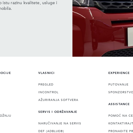
stu razinu kvalitete, usluge i
mobila.
MOCIJE
VLASNICI
EXPERIENCE
PREGLED
PUTOVANJE
INCONTROL
SPONZORSTV
AŽURIRANJA SOFTVERA
ASSISTANCE
SERVIS I ODRŽAVANJE
VOŽNJU
POMOĆ NA CE
NARUČIVANJE NA SERVIS
KONTAKTIRAJ
DEF (ADBLUE®)
PRONAĐITE P