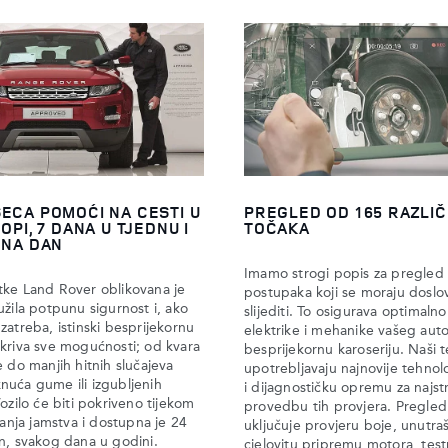
ECA POMOĆI NA CESTI U
PREGLED OD 165 RAZLIČ
ROPI, 7 DANA U TJEDNU I
TOČAKA
 NA DAN
Imamo strogi popis za pregled
tke Land Rover oblikovana je
postupaka koji se moraju doslo
užila potpunu sigurnost i, ako
slijediti. To osigurava optimalno
zatreba, istinski besprijekornu
elektrike i mehanike vašeg aut
kriva sve mogućnosti; od kvara
besprijekornu karoseriju. Naši t
e do manjih hitnih slučajeva
upotrebljavaju najnovije tehnolo
uća gume ili izgubljenih
i dijagnostičku opremu za najst
Vozilo će biti pokriveno tijekom
provedbu tih provjera. Pregle
ajanja jamstva i dostupna je 24
uključuje provjeru boje, unutraš
n, svakog dana u godini.
cjelovitu pripremu motora, test