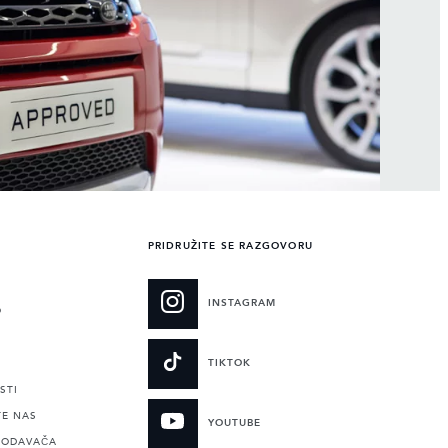
PRIDRUŽITE SE RAZGOVORU
INSTAGRAM
O
TIKTOK
STI
TE NAS
YOUTUBE
RODAVAČA