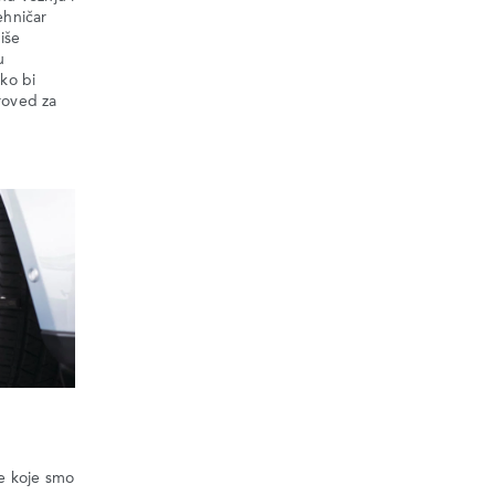
ehničar
iše
u
ako bi
roved za
de koje smo