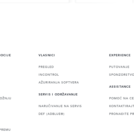
MOCIJE
VLASNICI
EXPERIENCE
PREGLED
PUTOVANJE
INCONTROL
SPONZORSTV
AŽURIRANJA SOFTVERA
ASSISTANCE
SERVIS I ODRŽAVANJE
VOŽNJU
POMOĆ NA CE
NARUČIVANJE NA SERVIS
KONTAKTIRAJ
DEF (ADBLUE®)
PRONAĐITE P
PREMU