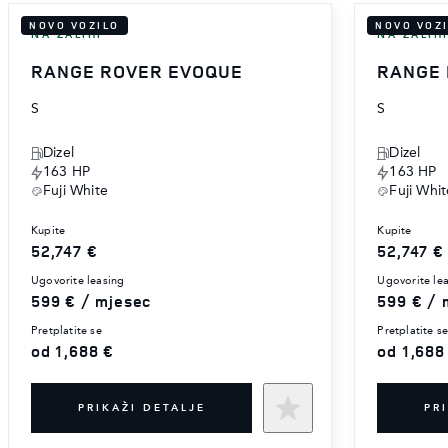
NOVO VOZILO
NOVO VOZ
NA ZALIHI
NA ZALIH
RANGE ROVER EVOQUE
RANGE
S
S
Dizel
Dizel
163 HP
163 HP
Fuji White
Fuji Whit
kupite
kupite
52,747 €
52,747 €
ugovorite leasing
ugovorite le
599 € / mjesec
599 € / 
pretplatite se
pretplatite s
od 1,688 €
od 1,688
PRIKAŽI DETALJE
PR