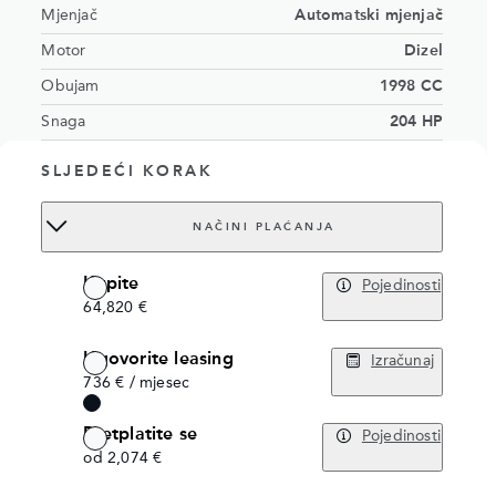
Mjenjač
Automatski mjenjač
Motor
Dizel
Obujam
1998 CC
Snaga
204 HP
Eksterijer
Ostuni Pearl White
SLJEDEĆI KORAK
Interijer
Ebony interior with DuoLeather
Broj sjedala
5 sjedala
NAČINI PLAĆANJA
Šasija
SALZA2BN9TH002417
Kupite
Pojedinosti
Order no.
18545489
64,820 €
Ugovorite leasing
Izračunaj
736 € / mjesec
Pretplatite se
Pojedinosti
od 2,074 €