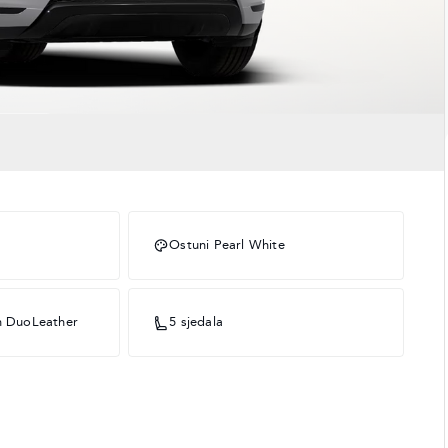
Ostuni Pearl White
th DuoLeather
5 sjedala