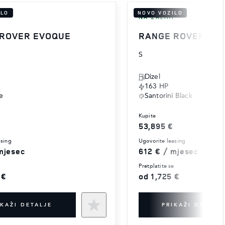
ILO
NOVO VOZILO
I
NA ZALIHI
 ROVER EVOQUE
RANGE ROVER EV
S
Dizel
163 HP
e
Santorini Black
kupite
53,895 €
asing
ugovorite leasing
mjesec
612 € / mjesec
e
pretplatite se
 €
od 1,725 €
IKAŽI DETALJE
PRIKAŽI DETALJ