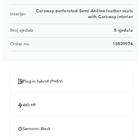
Caraway perforated Semi-Aniline leather seats
Interijer
with Caraway interior
Broj sjedala
5 sjedala
Order no.
18539974
Plug-in hybrid (PHEV)
460 HP
Santorini Black