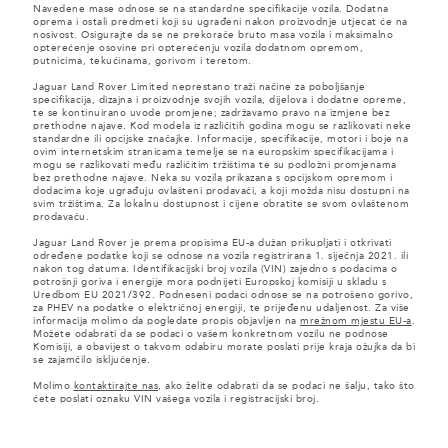
Navedene mase odnose se na standardne specifikacije vozila. Dodatna
oprema i ostali predmeti koji su ugrađeni nakon proizvodnje utjecat će na
nosivost. Osigurajte da se ne prekorače bruto masa vozila i maksimalno
opterećenje osovine pri opterećenju vozila dodatnom opremom,
putnicima, tekućinama, gorivom i teretom.
Jaguar Land Rover Limited neprestano traži načine za poboljšanje
specifikacija, dizajna i proizvodnje svojih vozila, dijelova i dodatne opreme,
te se kontinuirano uvode promjene; zadržavamo pravo na izmjene bez
prethodne najave. Kod modela iz različitih godina mogu se razlikovati neke
standardne ili opcijske značajke. Informacije, specifikacije, motori i boje na
ovim internetskim stranicama temelje se na europskim specifikacijama i
mogu se razlikovati među različitim tržištima te su podložni promjenama
bez prethodne najave. Neka su vozila prikazana s opcijskom opremom i
dodacima koje ugrađuju ovlašteni prodavači, a koji možda nisu dostupni na
svim tržištima. Za lokalnu dostupnost i cijene obratite se svom ovlaštenom
prodavaču.
Jaguar Land Rover je prema propisima EU-a dužan prikupljati i otkrivati
određene podatke koji se odnose na vozila registrirana 1. siječnja 2021. ili
nakon tog datuma. Identifikacijski broj vozila (VIN) zajedno s podacima o
potrošnji goriva i energije mora podnijeti Europskoj komisiji u skladu s
Uredbom EU 2021/392. Podneseni podaci odnose se na potrošeno gorivo,
za PHEV na podatke o električnoj energiji, te prijeđenu udaljenost. Za više
informacija molimo da pogledate propis objavljen na
mrežnom mjestu EU-a
.
Možete odabrati da se podaci o vašem konkretnom vozilu ne podnose
Komisiji, a obavijest o takvom odabiru morate poslati prije kraja ožujka da bi
se zajamčilo isključenje.
Molimo
kontaktirajte nas
, ako želite odabrati da se podaci ne šalju, tako što
ćete poslati oznaku VIN vašega vozila i registracijski broj.