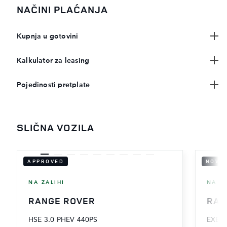
NAČINI PLAĆANJA
Kupnja u gotovini
Kalkulator za leasing
Pojedinosti pretplate
SLIČNA VOZILA
APPROVED
NOVO 
NA ZALIHI
NA ZA
RANGE ROVER
RAN
HSE 3.0 PHEV 440PS
EXEC