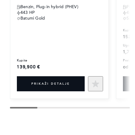
Benzin, Plug-in hybrid (PHEV)
Plug
443 HP
460
Batumi Gold
Sant
kupite
152,
ugovor
1,73
kupite
pretpla
139,900 €
od 4
PRIKAŽI DETALJE