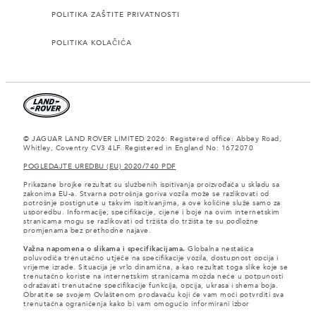
POLITIKA ZAŠTITE PRIVATNOSTI
POLITIKA KOLAČIĆA
© JAGUAR LAND ROVER LIMITED 2026: Registered office: Abbey Road,
Whitley, Coventry CV3 4LF. Registered in England No: 1672070
POGLEDAJTE UREDBU (EU) 2020/740 PDF
Prikazane brojke rezultat su službenih ispitivanja proizvođača u skladu sa
zakonima EU-a. Stvarna potrošnja goriva vozila može se razlikovati od
potrošnje postignute u takvim ispitivanjima, a ove količine služe samo za
usporedbu. Informacije, specifikacije, cijene i boje na ovim internetskim
stranicama mogu se razlikovati od tržišta do tržišta te su podložne
promjenama bez prethodne najave.
Važna napomena o slikama i specifikacijama.
Globalna nestašica
poluvodiča trenutačno utječe na specifikacije vozila, dostupnost opcija i
vrijeme izrade. Situacija je vrlo dinamična, a kao rezultat toga slike koje se
trenutačno koriste na internetskim stranicama možda neće u potpunosti
odražavati trenutačne specifikacije funkcija, opcija, ukrasa i shema boja.
Obratite se svojem Ovlaštenom prodavaču koji će vam moći potvrditi sva
trenutačna ograničenja kako bi vam omogućio informirani izbor