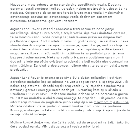
Navedene mase odnose se na standardne specifikacije vozila. Dodatna
oprema i ostali predmeti koji su ugrađeni nakon proizvodnje utjecat će na
nosivost. Osigurajte da se ne prekorače bruto masa vozila i maksimalno
opterećenje osovine pri opterećenju vozila dodatnom opremom,
putnicima, tekućinama, gorivom i teretom.
Jaguar Land Rover Limited neprestano traži načine za poboljšanje
specifikacija, dizajna i proizvodnje svojih vozila, dijelova i dodatne opreme,
te se kontinuirano uvode promjene; zadržavamo pravo na izmjene bez
prethodne najave. Kod modela iz različitih godina mogu se razlikovati neke
standardne ili opcijske značajke. Informacije, specifikacije, motori i boje na
ovim internetskim stranicama temelje se na europskim specifikacijama i
mogu se razlikovati među različitim tržištima te su podložni promjenama
bez prethodne najave. Neka su vozila prikazana s opcijskom opremom i
dodacima koje ugrađuju ovlašteni prodavači, a koji možda nisu dostupni na
svim tržištima. Za lokalnu dostupnost i cijene obratite se svom ovlaštenom
prodavaču.
Jaguar Land Rover je prema propisima EU-a dužan prikupljati i otkrivati
određene podatke koji se odnose na vozila registrirana 1. siječnja 2021. ili
nakon tog datuma. Identifikacijski broj vozila (VIN) zajedno s podacima o
potrošnji goriva i energije mora podnijeti Europskoj komisiji u skladu s
Uredbom EU 2021/392. Podneseni podaci odnose se na potrošeno gorivo,
za PHEV na podatke o električnoj energiji, te prijeđenu udaljenost. Za više
informacija molimo da pogledate propis objavljen na
mrežnom mjestu EU-a
.
Možete odabrati da se podaci o vašem konkretnom vozilu ne podnose
Komisiji, a obavijest o takvom odabiru morate poslati prije kraja ožujka da bi
se zajamčilo isključenje.
Molimo
kontaktirajte nas
, ako želite odabrati da se podaci ne šalju, tako što
ćete poslati oznaku VIN vašega vozila i registracijski broj.