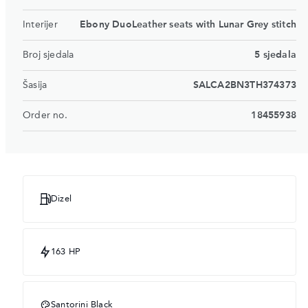
Interijer
Ebony DuoLeather seats with Lunar Grey stitch
Broj sjedala
5 sjedala
Šasija
SALCA2BN3TH374373
Order no.
18455938
Dizel
163 HP
Santorini Black