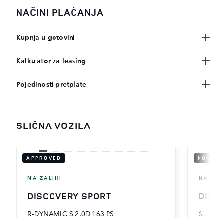
NAČINI PLAĆANJA
Kupnja u gotovini
Kalkulator za leasing
Pojedinosti pretplate
SLIČNA VOZILA
APPROVED
NOVO 
NA ZALIHI
NA ZA
DISCOVERY SPORT
DIS
R-DYNAMIC S 2.0D 163 PS
S