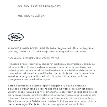
POLITIKA ZAŠTITE PRIVATNOSTI
POLITIKA KOLAČIĆA
© JAGUAR LAND ROVER LIMITED 2026: Registered office: Abbey Road,
Whitley, Coventry CV3 4LF. Registered in England No: 1672070
POGLEDAJTE UREDBU (EU) 2020/740 PDF
Prikazane brojke rezultat su službenih ispitivanja proizvođača u skladu sa
zakonima EU-a. Stvarna potrošnja goriva vozila može se razlikovati od
potrošnje postignute u takvim ispitivanjima, a ove količine služe samo za
usporedbu. Informacije, specifikacije, cijene i boje na ovim internetskim
stranicama mogu se razlikovati od tržišta do tržišta te su podložne
promjenama bez prethodne najave.
Važna napomena o slikama i specifikacijama.
Globalna nestašica
poluvodiča trenutačno utječe na specifikacije vozila, dostupnost opcija i
vrijeme izrade. Situacija je vrlo dinamična, a kao rezultat toga slike koje se
trenutačno koriste na internetskim stranicama možda neće u potpunosti
odražavati trenutačne specifikacije funkcija, opcija, ukrasa i shema boja.
Obratite se svojem Ovlaštenom prodavaču koji će vam moći potvrditi sva
trenutačna ograničenja kako bi vam omogućio informirani izbor