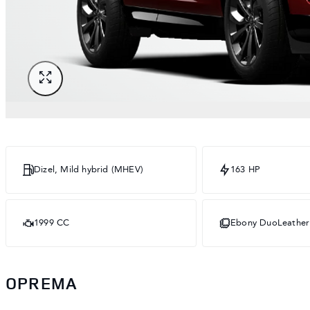
Dizel, Mild hybrid (MHEV)
163 HP
1999 CC
Ebony DuoLeather
OPREMA