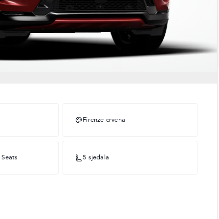
Firenze crvena
 Seats
5 sjedala