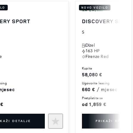
ILO
NOVO VOZILO
I
NA ZALIHI
ERY SPORT
DISCOVERY SPOR
S
Dizel
163 HP
e
Firenze Red
kupite
58,080 €
asing
ugovorite leasing
mjesec
660 € / mjesec
e
pretplatite se
 €
od 1,859 €
IKAŽI DETALJE
PRIKAŽI DETALJ