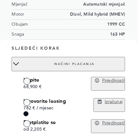
Mjenjač
Automatski mjenjač
Motor
Dizel, Mild hybrid (MHEV)
Obujam
1999 CC
Snaga
163 HP
Eksterijer
Firenze crvena
SLJEDEĆI KORAK
Interijer
Ebony DuoLeather Seats
Broj sjedala
5 sjedala
NAČINI PLAĆANJA
Order no.
17765249
Kupite
Pojedinosti
68,900 €
Ugovorite leasing
Izračunaj
782 € / mjesec
Pretplatite se
Pojedinosti
od 2,205 €