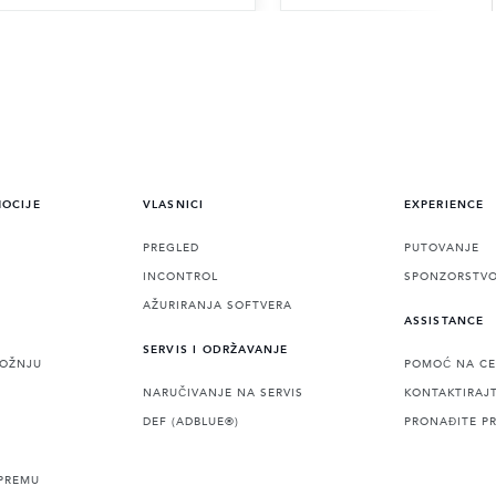
MOCIJE
VLASNICI
EXPERIENCE
PREGLED
PUTOVANJE
INCONTROL
SPONZORSTV
AŽURIRANJA SOFTVERA
ASSISTANCE
SERVIS I ODRŽAVANJE
VOŽNJU
POMOĆ NA CE
NARUČIVANJE NA SERVIS
KONTAKTIRAJ
DEF (ADBLUE®)
PRONAĐITE P
PREMU