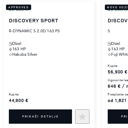
APPROVED
NOVO VOZ
NA ZALIHI
NA ZALIH
DISCOVERY SPORT
DISCOV
R-DYNAMIC S 2.0D 163 PS
S
Dizel
Dizel
163 HP
163 HP
Hakuba Silver
Fuji Whit
kupite
56,900 €
ugovorite le
646 € / 
kupite
pretplatite s
44,900 €
od 1,821
PRIKAŽI DETALJE
PR