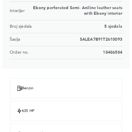
Ebony perforated Semi- Aniline leather seats
Interijer
with Ebony interior
Broj sjedala
5 sjedala
Šasija
SALEA7B91T2610093
Order no.
18486584
Benzin
635 HP