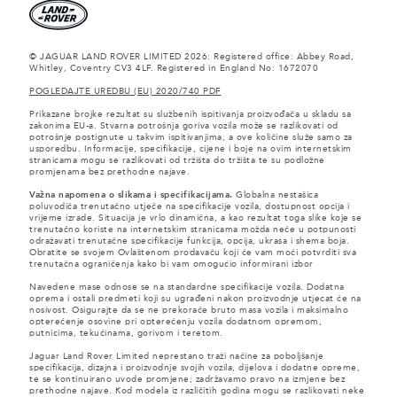
© JAGUAR LAND ROVER LIMITED 2026: Registered office: Abbey Road,
Whitley, Coventry CV3 4LF. Registered in England No: 1672070
POGLEDAJTE UREDBU (EU) 2020/740 PDF
Prikazane brojke rezultat su službenih ispitivanja proizvođača u skladu sa
zakonima EU-a. Stvarna potrošnja goriva vozila može se razlikovati od
potrošnje postignute u takvim ispitivanjima, a ove količine služe samo za
usporedbu. Informacije, specifikacije, cijene i boje na ovim internetskim
stranicama mogu se razlikovati od tržišta do tržišta te su podložne
promjenama bez prethodne najave.
Važna napomena o slikama i specifikacijama.
Globalna nestašica
poluvodiča trenutačno utječe na specifikacije vozila, dostupnost opcija i
vrijeme izrade. Situacija je vrlo dinamična, a kao rezultat toga slike koje se
trenutačno koriste na internetskim stranicama možda neće u potpunosti
odražavati trenutačne specifikacije funkcija, opcija, ukrasa i shema boja.
Obratite se svojem Ovlaštenom prodavaču koji će vam moći potvrditi sva
trenutačna ograničenja kako bi vam omogućio informirani izbor
Navedene mase odnose se na standardne specifikacije vozila. Dodatna
oprema i ostali predmeti koji su ugrađeni nakon proizvodnje utjecat će na
nosivost. Osigurajte da se ne prekorače bruto masa vozila i maksimalno
opterećenje osovine pri opterećenju vozila dodatnom opremom,
putnicima, tekućinama, gorivom i teretom.
Jaguar Land Rover Limited neprestano traži načine za poboljšanje
specifikacija, dizajna i proizvodnje svojih vozila, dijelova i dodatne opreme,
te se kontinuirano uvode promjene; zadržavamo pravo na izmjene bez
prethodne najave. Kod modela iz različitih godina mogu se razlikovati neke