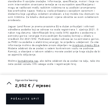
standardne ili opcijske značajke. Informacije, specifikacije, motori i boje na
ovim internetskim stranicama temelje se na europskim specifikacijama i
mogu se razlikovati među različitim tržištima te su podložni promjenama
bez prethodne najave. Neka su vozila prikazana s opcijskom opremom i
dodacima koje ugrađuju ovlašteni prodavači, a koji možda nisu dostupni na
svim tržištima. Za lokalnu dostupnost i cijene obratite se svom ovlaštenom
prodavaču.
Jaguar Land Rover je prema propisima EU-a dužan prikupljati i otkrivati
određene podatke koji se odnose na vozila registrirana 1. siječnja 2021. ili
nakon tog datuma. Identifikacijski broj vozila (VIN) zajedno s podacima o
potrošnji goriva i energije mora podnijeti Europskoj komisiji u skladu s
Uredbom EU 2021/392. Podneseni podaci odnose se na potrošeno gorivo,
za PHEV na podatke o električnoj energiji, te prijeđenu udaljenost. Za više
informacija molimo da pogledate propis objavljen na
mrežnom mjestu EU-a
.
Možete odabrati da se podaci o vašem konkretnom vozilu ne podnose
Komisiji, a obavijest o takvom odabiru morate poslati prije kraja ožujka da bi
se zajamčilo isključenje.
Molimo
kontaktirajte nas
, ako želite odabrati da se podaci ne šalju, tako što
ćete poslati oznaku VIN vašega vozila i registracijski broj.
ugovorite leasing
2,952 € / mjesec
POŠALJITE UPIT