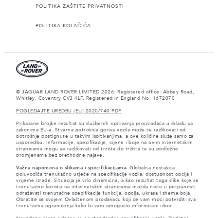
POLITIKA ZAŠTITE PRIVATNOSTI
POLITIKA KOLAČIĆA
© JAGUAR LAND ROVER LIMITED 2026: Registered office: Abbey Road,
Whitley, Coventry CV3 4LF. Registered in England No: 1672070
POGLEDAJTE UREDBU (EU) 2020/740 PDF
Prikazane brojke rezultat su službenih ispitivanja proizvođača u skladu sa
zakonima EU-a. Stvarna potrošnja goriva vozila može se razlikovati od
potrošnje postignute u takvim ispitivanjima, a ove količine služe samo za
usporedbu. Informacije, specifikacije, cijene i boje na ovim internetskim
stranicama mogu se razlikovati od tržišta do tržišta te su podložne
promjenama bez prethodne najave.
Važna napomena o slikama i specifikacijama.
Globalna nestašica
poluvodiča trenutačno utječe na specifikacije vozila, dostupnost opcija i
vrijeme izrade. Situacija je vrlo dinamična, a kao rezultat toga slike koje se
trenutačno koriste na internetskim stranicama možda neće u potpunosti
odražavati trenutačne specifikacije funkcija, opcija, ukrasa i shema boja.
Obratite se svojem Ovlaštenom prodavaču koji će vam moći potvrditi sva
trenutačna ograničenja kako bi vam omogućio informirani izbor