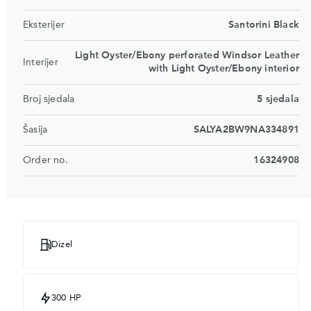
Eksterijer
Santorini Black
Light Oyster/Ebony perforated Windsor Leather
Interijer
with Light Oyster/Ebony interior
Broj sjedala
5 sjedala
Šasija
SALYA2BW9NA334891
Order no.
16324908
Dizel
300 HP