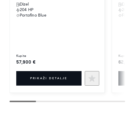
Dizel
Dize
204 HP
204
Portofino Blue
Fir
kupite
kupite
57,900 €
62,9
PRIKAŽI DETALJE