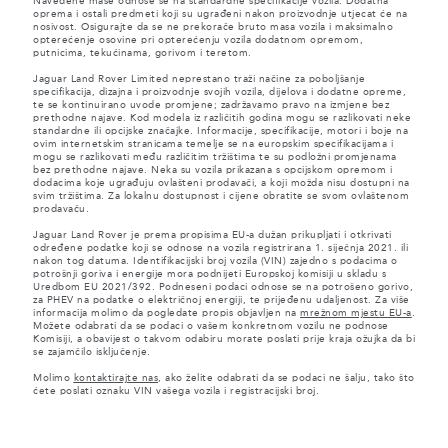
Navedene mase odnose se na standardne specifikacije vozila. Dodatna
oprema i ostali predmeti koji su ugrađeni nakon proizvodnje utjecat će na
nosivost. Osigurajte da se ne prekorače bruto masa vozila i maksimalno
opterećenje osovine pri opterećenju vozila dodatnom opremom,
putnicima, tekućinama, gorivom i teretom.
Jaguar Land Rover Limited neprestano traži načine za poboljšanje
specifikacija, dizajna i proizvodnje svojih vozila, dijelova i dodatne opreme,
te se kontinuirano uvode promjene; zadržavamo pravo na izmjene bez
prethodne najave. Kod modela iz različitih godina mogu se razlikovati neke
standardne ili opcijske značajke. Informacije, specifikacije, motori i boje na
ovim internetskim stranicama temelje se na europskim specifikacijama i
mogu se razlikovati među različitim tržištima te su podložni promjenama
bez prethodne najave. Neka su vozila prikazana s opcijskom opremom i
dodacima koje ugrađuju ovlašteni prodavači, a koji možda nisu dostupni na
svim tržištima. Za lokalnu dostupnost i cijene obratite se svom ovlaštenom
prodavaču.
Jaguar Land Rover je prema propisima EU-a dužan prikupljati i otkrivati
određene podatke koji se odnose na vozila registrirana 1. siječnja 2021. ili
nakon tog datuma. Identifikacijski broj vozila (VIN) zajedno s podacima o
potrošnji goriva i energije mora podnijeti Europskoj komisiji u skladu s
Uredbom EU 2021/392. Podneseni podaci odnose se na potrošeno gorivo,
za PHEV na podatke o električnoj energiji, te prijeđenu udaljenost. Za više
informacija molimo da pogledate propis objavljen na
mrežnom mjestu EU-a
.
Možete odabrati da se podaci o vašem konkretnom vozilu ne podnose
Komisiji, a obavijest o takvom odabiru morate poslati prije kraja ožujka da bi
se zajamčilo isključenje.
Molimo
kontaktirajte nas
, ako želite odabrati da se podaci ne šalju, tako što
ćete poslati oznaku VIN vašega vozila i registracijski broj.