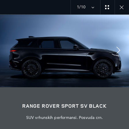
Istražite našu trenutačnu ponudu vozila Range Rover
1/10
MENU
PRIDRUŽITE SE RAZGOVORU
RANGE ROVER SPORT SV BLACK
SUV vrhunskih performansi. Posvuda crn.