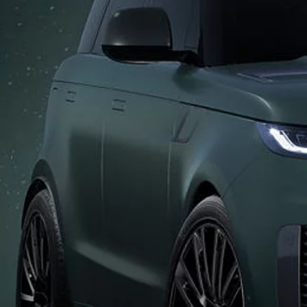
DISCOVERY
REZERVIRAJTE TESTNU 
DISCOVERY SPORT
OBAVIJESTITE ME
DEFENDER
ONLINE STORE
POGLEDAJTE NAŠA VOZILA
APPROVED RABLJENA VOZILA
PRONAĐITE DODATNU O
DIPLOMATSKA PRODAJA
KARIJERA
UVJETI I ODREDBE
KONTAKTIRAJTE NAS
POLITIKA ZAŠT