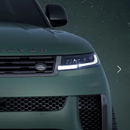
STI
TE NAS
YOUTUBE
RODAVAČA
FACEBOOK
X