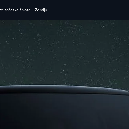
Istražite našu trenutačnu ponudu vozila Range Rover
o začetka života – Zemlju.
MOCIJE
VLASNICI
EXPERIENCE
PREGLED
PUTOVANJE
INCONTROL
SPONZORSTV
AŽURIRANJA SOFTVERA
ASSISTANCE