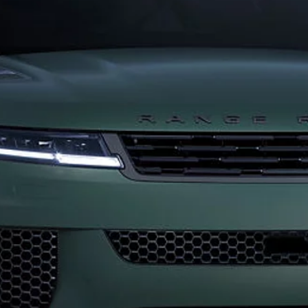
SERVIS I ODRŽAVANJE
VOŽNJU
POMOĆ NA CE
NARUČIVANJE NA SERVIS
KONTAKTIRAJ
DEF (ADBLUE®)
PRONAĐITE P
PREMU
ITE PRIVATNOSTI
POLITIKA KOLAČIĆA