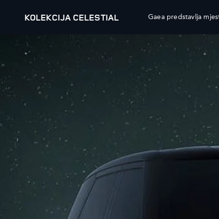
KOLEKCIJA CELESTIAL
Gaea predstavlja mjest
MENU
NAŠA VOZILA
PONUDE VOZILA I PRO
RANGE ROVER
PREGLED
RANGE ROVER SPORT
ISTRAŽIVATI
RANGE ROVER VELAR
RANGE ROVER EVOQUE
PREUZMITE BROŠURU