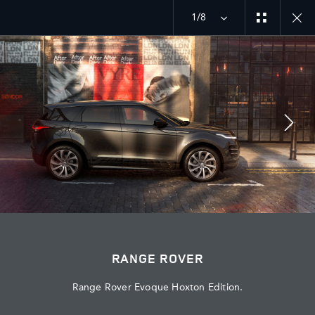
Istražite našu trenutačnu ponudu vozila Range Rover
1/8
MENU
PRIDRUŽITE SE RAZGOVORU
RANGE ROVER
Range Rover Evoque Hoxton Edition.