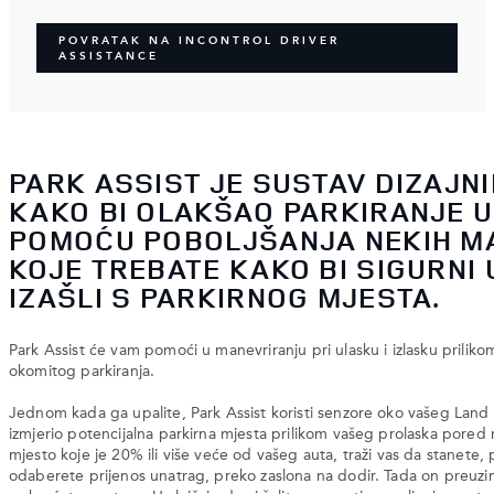
POVRATAK NA INCONTROL DRIVER
ASSISTANCE
PARK ASSIST JE SUSTAV DIZAJN
KAKO BI OLAKŠAO PARKIRANJE 
POMOĆU POBOLJŠANJA NEKIH M
KOJE TREBATE KAKO BI SIGURNI U
IZAŠLI S PARKIRNOG MJESTA.
Park Assist će vam pomoći u manevriranju pri ulasku i izlasku prilikom
okomitog parkiranja.
Jednom kada ga upalite, Park Assist koristi senzore oko vašeg Land
izmjerio potencijalna parkirna mjesta prilikom vašeg prolaska pored n
mjesto koje je 20% ili više veće od vašeg auta, traži vas da stanete, p
odaberete prijenos unatrag, preko zaslona na dodir. Tada on preuzi