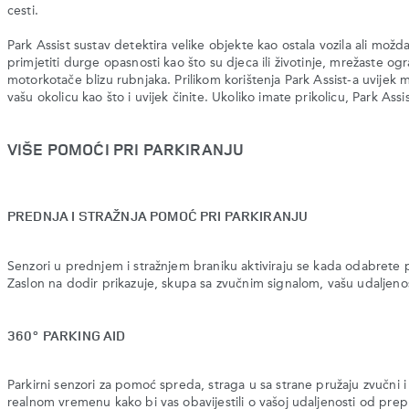
cesti.
Park Assist sustav detektira velike objekte kao ostala vozila ali mož
primjetiti durge opasnosti kao što su djeca ili životinje, mrežaste ogra
motorkotače blizu rubnjaka. Prilikom korištenja Park Assist-a uvijek 
vašu okolicu kao što i uvijek činite. Ukoliko imate prikolicu, Park Assis
VIŠE POMOĆI PRI PARKIRANJU
PREDNJA I STRAŽNJA POMOĆ PRI PARKIRANJU
Senzori u prednjem i stražnjem braniku aktiviraju se kada odabrete 
Zaslon na dodir prikazuje, skupa sa zvučnim signalom, vašu udaljen
360° PARKING AID
Parkirni senzori za pomoć spreda, straga u sa strane pružaju zvučni i 
realnom vremenu kako bi vas obavijestili o vašoj udaljenosti od prep