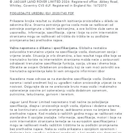
© JAGUAR LAND ROVER LIMITED 2026: Registered office: Abbey Road,
Whitley, Coventry CV3 4LF. Registered in England No: 1672070
POGLEDAJTE UREDBU (EU) 2020/740 PDF
Prikazane brojke rezultat su službenih ispitivanja proizvođača u skladu sa
zakonima EU-a. Stvarna potrošnja goriva vozila može se razlikovati od
potrošnje postignute u takvim ispitivanjima, a ove količine služe samo za
usporedbu. Informacije, specifikacije, cijene i boje na ovim internetskim
stranicama mogu se razlikovati od tržišta do tržišta te su podložne
promjenama bez prethodne najave.
Važna napomena o slikama i specifikacijama.
Globalna nestašica
poluvodiča trenutačno utječe na specifikacije vozila, dostupnost opcija i
vrijeme izrade. Situacija je vrlo dinamična, a kao rezultat toga slike koje se
trenutačno koriste na internetskim stranicama možda neće u potpunosti
odražavati trenutačne specifikacije funkcija, opcija, ukrasa i shema boja.
Obratite se svojem Ovlaštenom prodavaču koji će vam moći potvrditi sva
trenutačna ograničenja kako bi vam omogućio informirani izbor
Navedene mase odnose se na standardne specifikacije vozila. Dodatna
oprema i ostali predmeti koji su ugrađeni nakon proizvodnje utjecat će na
nosivost. Osigurajte da se ne prekorače bruto masa vozila i maksimalno
opterećenje osovine pri opterećenju vozila dodatnom opremom,
putnicima, tekućinama, gorivom i teretom.
Jaguar Land Rover Limited neprestano traži načine za poboljšanje
specifikacija, dizajna i proizvodnje svojih vozila, dijelova i dodatne opreme,
te se kontinuirano uvode promjene; zadržavamo pravo na izmjene bez
prethodne najave. Kod modela iz različitih godina mogu se razlikovati neke
standardne ili opcijske značajke. Informacije, specifikacije, motori i boje na
ovim internetskim stranicama temelje se na europskim specifikacijama i
mogu se razlikovati među različitim tržištima te su podložni promjenama
bez prethodne najave. Neka su vozila prikazana s opcijskom opremom i
dodacima koje ugrađuju ovlašteni prodavači, a koji možda nisu dostupni na