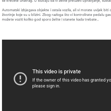
se krećete unatrag. U sluičaju da vi želite preuzeti upravljanje, susta
Automatski izbjegava objekte i ostala vozila, ali vi morate uvijek biti 
životinje koje su u blizini. Zbog razloga što vi kontrolirate pedalu gas
možete voziti koliko god sporo želite i stanete kada trebate..