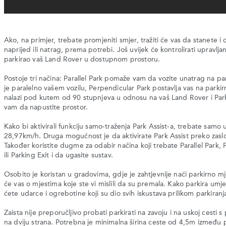
Ako, na primjer, trebate promjeniti smjer, tražiti će vas da stanete i
naprijed ili natrag, prema potrebi. Još uvijek će kontrolirati upravlja
parkirao vaš Land Rover u dostupnom prostoru.
Postoje tri načina: Parallel Park pomaže vam da vozite unatrag na pa
je paralelno vašem vozilu, Perpendicular Park postavlja vas na parki
nalazi pod kutem od 90 stupnjeva u odnosu na vaš Land Rover i Par
vam da napustite prostor.
Kako bi aktivirali funkciju samo-traženja Park Assist-a, trebate samo 
28,97km/h. Druga mogućnost je da aktivirate Park Assist preko zasl
Također koristite dugme za odabir načina koji trebate Parallel Park,
ili Parking Exit i da ugasite sustav.
Osobito je koristan u gradovima, gdje je zahtjevnije naći parkirno mj
će vas o mjestima koje ste vi mislili da su premala. Kako parkira umje
ćete udarce i ogrebotine koji su dio svih iskustava prilikom parkiranj
Zaista nije preporučljivo probati parkirati na zavoju i na uskoj cesti 
na dviju strana. Potrebna je minimalna širina ceste od 4,5m između p