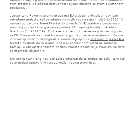
svim tržištima. Za lokalnu dostupnost i cijene obratite se svom ovlaštenom
prodavaču.
Jaguar Land Rover je prema propisima EU-a dužan prikupljati i otkrivati
određene podatke koji se odnose na vozila registrirana 1. siječnja 2021. ili
nakon tog datuma. Identifikacijski broj vozila (VIN) zajedno s podacima o
potrošnji goriva i energije mora podnijeti Europskoj komisiji u skladu s
Uredbom EU 2021/392. Podneseni podaci odnose se na potrošeno gorivo,
za PHEV na podatke o električnoj energiji, te prijeđenu udaljenost. Za više
informacija molimo da pogledate propis objavljen na
mrežnom mjestu EU-a
.
Možete odabrati da se podaci o vašem konkretnom vozilu ne podnose
Komisiji, a obavijest o takvom odabiru morate poslati prije kraja ožujka da bi
se zajamčilo isključenje.
Molimo
kontaktirajte nas
, ako želite odabrati da se podaci ne šalju, tako što
ćete poslati oznaku VIN vašega vozila i registracijski broj.