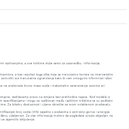
vim ispitivanjima, a ove količine služe samo za usporedbu. Informacije,
 dinamična, a kao rezultat toga slike koje se trenutačno koriste na internetskim
 potvrditi sva trenutačna ograničenja kako bi vam omogućio informirani izbor
 se ne prekorače bruto masa vozila i maksimalno opterećenje osovine pri
e promjene; zadržavamo pravo na izmjene bez prethodne najave. Kod modela iz
m specifikacijama i mogu se razlikovati među različitim tržištima te su podložni
tima. Za lokalnu dostupnost i cijene obratite se svom ovlaštenom prodavaču.
fikacijski broj vozila (VIN) zajedno s podacima o potrošnji goriva i energije
đenu udaljenost. Za više informacija molimo da pogledate propis objavljen na
se zajamčilo isključenje.