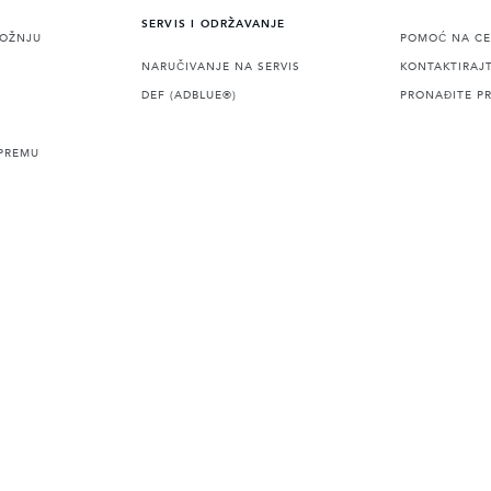
SERVIS I ODRŽAVANJE
VOŽNJU
POMOĆ NA CE
NARUČIVANJE NA SERVIS
KONTAKTIRAJ
DEF (ADBLUE®)
PRONAĐITE P
PREMU