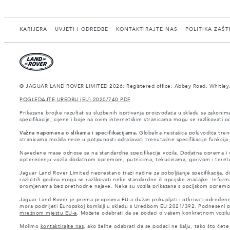
KARIJERA
UVJETI I ODREDBE
KONTAKTIRAJTE NAS
POLITIKA ZAŠT
© JAGUAR LAND ROVER LIMITED 2026: Registered office: Abbey Road, Whitley,
POGLEDAJTE UREDBU (EU) 2020/740 PDF
Prikazane brojke rezultat su službenih ispitivanja proizvođača u skladu sa zakonim
specifikacije, cijene i boje na ovim internetskim stranicama mogu se razlikovati
Važna napomena o slikama i specifikacijama.
Globalna nestašica poluvodiča trenu
stranicama možda neće u potpunosti odražavati trenutačne specifikacije funkcija
Navedene mase odnose se na standardne specifikacije vozila. Dodatna oprema i os
opterećenju vozila dodatnom opremom, putnicima, tekućinama, gorivom i tere
Jaguar Land Rover Limited neprestano traži načine za poboljšanje specifikacija, 
različitih godina mogu se razlikovati neke standardne ili opcijske značajke. Inform
promjenama bez prethodne najave. Neka su vozila prikazana s opcijskom opremom 
Jaguar Land Rover je prema propisima EU-a dužan prikupljati i otkrivati određene p
mora podnijeti Europskoj komisiji u skladu s Uredbom EU 2021/392. Podneseni pod
mrežnom mjestu EU-a
. Možete odabrati da se podaci o vašem konkretnom vozilu n
Molimo
kontaktirajte nas
, ako želite odabrati da se podaci ne šalju, tako što ćete 