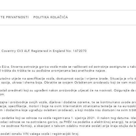
ITE PRIVATNOSTI
POLITIKA KOLAČIĆA
 Coventry CV3 4LF. Registered in England No: 1672070
a EU-a. Stvarna potrošnja goriva vozila može se razlikovati od potrošnje postignute u tak
 od tržišta do tržišta te su podložne promjenama bez prethodne najave.
tačno utječe na specifikacije vozila, dostupnost opcija i vrijeme izrade. Situacija je vrlo
, opcija, ukrasa i shema boja. Obratite se svojem Ovlaštenom prodavaču koji će vam moći
tali predmeti koji su ugrađeni nakon proizvodnje utjecat će na nosivost. Osigurajte da
tom.
dizajna i proizvodnje svojih vozila, dijelova i dodatne opreme, te se kontinuirano uvod
acije, specifikacije, motori i boje na ovim internetskim stranicama temelje se na europski
i dodacima koje ugrađuju ovlašteni prodavači, a koji možda nisu dostupni na svim tržiš
odatke koji se odnose na vozila registrirana 1. siječnja 2021. ili nakon tog datuma. Identi
aci odnose se na potrošeno gorivo, za PHEV na podatke o električnoj energiji, te prije
e podnose Komisiji, a obavijest o takvom odabiru morate poslati prije kraja ožujka da bi 
poslati oznaku VIN vašega vozila i registracijski broj.