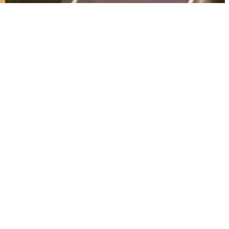
PRIDRUŽITE SE RAZGOVORU
INSTAGRAM
O
TIKTOK
STI
TE NAS
YOUTUBE
RODAVAČA
FACEBOOK