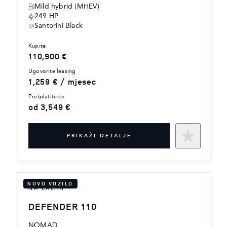
Mild hybrid (MHEV)
249 HP
Santorini Black
kupite
110,900 €
ugovorite leasing
1,259 € / mjesec
pretplatite se
od 3,549 €
PRIKAŽI DETALJE
NOVO VOZILO
NA ZALIHI
DEFENDER 110
NOMAD