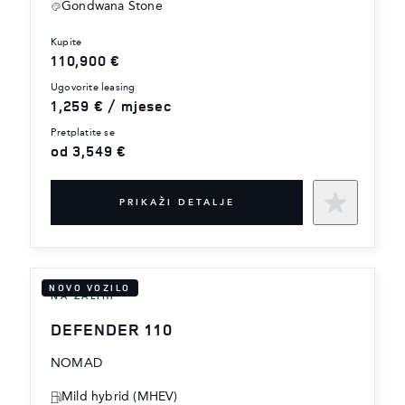
Gondwana Stone
kupite
110,900 €
ugovorite leasing
1,259 € / mjesec
pretplatite se
od 3,549 €
PRIKAŽI DETALJE
NOVO VOZILO
NA ZALIHI
DEFENDER 110
NOMAD
Mild hybrid (MHEV)