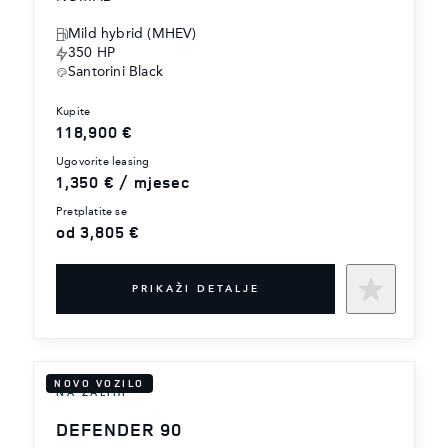
Mild hybrid (MHEV)
350 HP
Santorini Black
kupite
118,900 €
ugovorite leasing
1,350 € / mjesec
pretplatite se
od 3,805 €
PRIKAŽI DETALJE
NOVO VOZILO
NA ZALIHI
DEFENDER 90