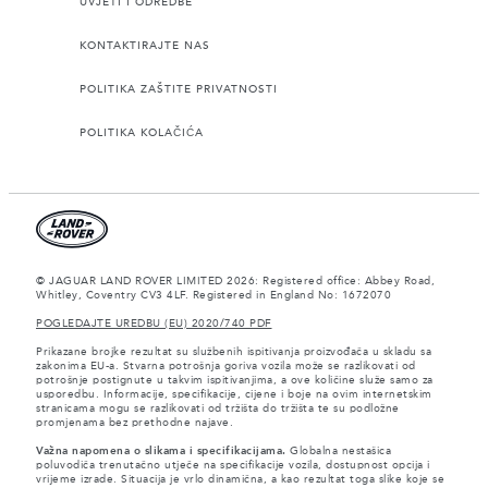
UVJETI I ODREDBE
KONTAKTIRAJTE NAS
POLITIKA ZAŠTITE PRIVATNOSTI
POLITIKA KOLAČIĆA
© JAGUAR LAND ROVER LIMITED 2026: Registered office: Abbey Road,
Whitley, Coventry CV3 4LF. Registered in England No: 1672070
POGLEDAJTE UREDBU (EU) 2020/740 PDF
Prikazane brojke rezultat su službenih ispitivanja proizvođača u skladu sa
zakonima EU-a. Stvarna potrošnja goriva vozila može se razlikovati od
potrošnje postignute u takvim ispitivanjima, a ove količine služe samo za
usporedbu. Informacije, specifikacije, cijene i boje na ovim internetskim
stranicama mogu se razlikovati od tržišta do tržišta te su podložne
promjenama bez prethodne najave.
Važna napomena o slikama i specifikacijama.
Globalna nestašica
poluvodiča trenutačno utječe na specifikacije vozila, dostupnost opcija i
vrijeme izrade. Situacija je vrlo dinamična, a kao rezultat toga slike koje se