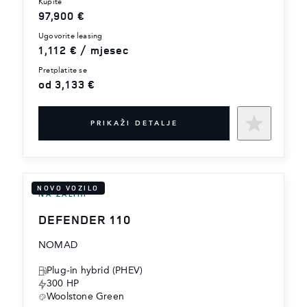
kupite
97,900 €
ugovorite leasing
1,112 € / mjesec
pretplatite se
od 3,133 €
PRIKAŽI DETALJE
NOVO VOZILO
NA ZALIHI
DEFENDER 110
NOMAD
Plug-in hybrid (PHEV)
300 HP
Woolstone Green