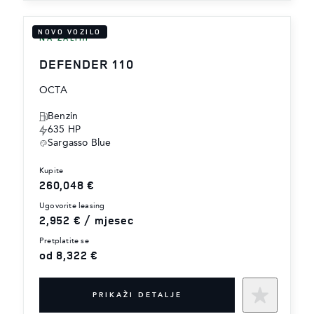
NOVO VOZILO
NA ZALIHI
DEFENDER 110
OCTA
Benzin
635 HP
Sargasso Blue
kupite
260,048 €
ugovorite leasing
2,952 € / mjesec
pretplatite se
od 8,322 €
PRIKAŽI DETALJE