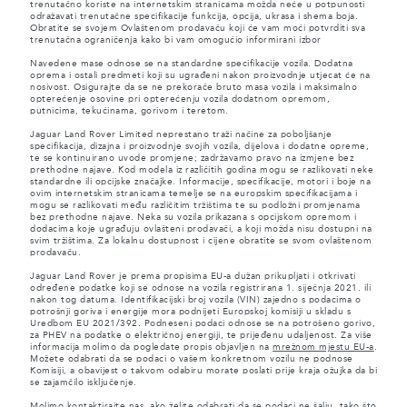
trenutačno koriste na internetskim stranicama možda neće u potpunosti
odražavati trenutačne specifikacije funkcija, opcija, ukrasa i shema boja.
Obratite se svojem Ovlaštenom prodavaču koji će vam moći potvrditi sva
trenutačna ograničenja kako bi vam omogućio informirani izbor
Navedene mase odnose se na standardne specifikacije vozila. Dodatna
oprema i ostali predmeti koji su ugrađeni nakon proizvodnje utjecat će na
nosivost. Osigurajte da se ne prekorače bruto masa vozila i maksimalno
opterećenje osovine pri opterećenju vozila dodatnom opremom,
putnicima, tekućinama, gorivom i teretom.
Jaguar Land Rover Limited neprestano traži načine za poboljšanje
specifikacija, dizajna i proizvodnje svojih vozila, dijelova i dodatne opreme,
te se kontinuirano uvode promjene; zadržavamo pravo na izmjene bez
prethodne najave. Kod modela iz različitih godina mogu se razlikovati neke
standardne ili opcijske značajke. Informacije, specifikacije, motori i boje na
ovim internetskim stranicama temelje se na europskim specifikacijama i
mogu se razlikovati među različitim tržištima te su podložni promjenama
bez prethodne najave. Neka su vozila prikazana s opcijskom opremom i
dodacima koje ugrađuju ovlašteni prodavači, a koji možda nisu dostupni na
svim tržištima. Za lokalnu dostupnost i cijene obratite se svom ovlaštenom
prodavaču.
Jaguar Land Rover je prema propisima EU-a dužan prikupljati i otkrivati
određene podatke koji se odnose na vozila registrirana 1. siječnja 2021. ili
nakon tog datuma. Identifikacijski broj vozila (VIN) zajedno s podacima o
potrošnji goriva i energije mora podnijeti Europskoj komisiji u skladu s
Uredbom EU 2021/392. Podneseni podaci odnose se na potrošeno gorivo,
za PHEV na podatke o električnoj energiji, te prijeđenu udaljenost. Za više
informacija molimo da pogledate propis objavljen na
mrežnom mjestu EU-a
.
Možete odabrati da se podaci o vašem konkretnom vozilu ne podnose
Komisiji, a obavijest o takvom odabiru morate poslati prije kraja ožujka da bi
se zajamčilo isključenje.
Molimo
kontaktirajte nas
, ako želite odabrati da se podaci ne šalju, tako što