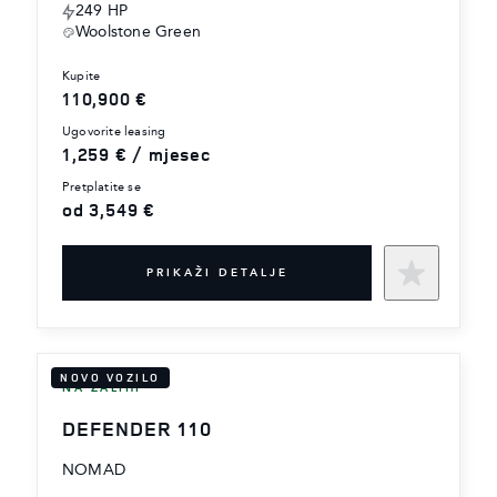
249 HP
Woolstone Green
kupite
110,900 €
ugovorite leasing
1,259 € / mjesec
pretplatite se
od 3,549 €
PRIKAŽI DETALJE
NOVO VOZILO
NA ZALIHI
DEFENDER 110
NOMAD