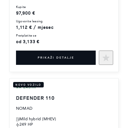
kupite
97,900 €
ugovorite leasing
1,112 € / mjesec
pretplatite se
od 3,133 €
PRIKAŽI DETALJE
NOVO VOZILO
NA ZALIHI
DEFENDER 110
NOMAD
Mild hybrid (MHEV)
249 HP