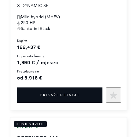
X-DYNAMIC SE
Mild hybrid (MHEV)
250 HP
Santprini Black
kupite
122,437 €
ugovorite leasing
1,390 € / mjesec
pretplatite se
od 3,918 €
PRIKAŽI DETALJE
NOVO VOZILO
NA ZALIHI