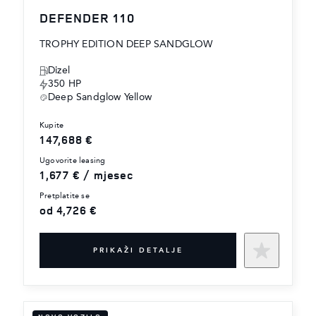
DEFENDER 110
TROPHY EDITION DEEP SANDGLOW
Dizel
350 HP
Deep Sandglow Yellow
kupite
147,688 €
ugovorite leasing
1,677 € / mjesec
pretplatite se
od 4,726 €
PRIKAŽI DETALJE