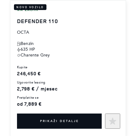
NOVO VOZILO
NA ZALIHI
DEFENDER 110
OCTA
Benzin
635 HP
Charente Grey
kupite
246,450 €
ugovorite leasing
2,798 € / mjesec
pretplatite se
od 7,889 €
PRIKAŽI DETALJE