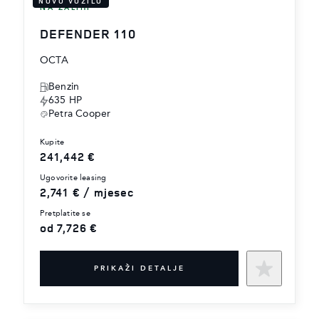
NOVO VOZILO
NA ZALIHI
DEFENDER 110
OCTA
Benzin
635 HP
Petra Cooper
kupite
241,442 €
ugovorite leasing
2,741 € / mjesec
pretplatite se
od 7,726 €
PRIKAŽI DETALJE