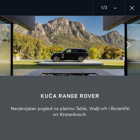
1/3
MENU
ISTRAŽITE
RANGE ROVER CHAPTERS
PRIDRUŽITE SE RAZGOVORU
KUĆA RANGE ROVER
Nevjerojatan pogled na planinu Table, Vražji vrh i Botanički
vrt Kirstenbosch.