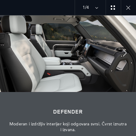
Istražite našu trenutačnu ponudu vozila Defender
1/4
MENU
PRIDRUŽITE SE RAZGOVORU
DEFENDER
Moderan i izdržljiv interijer koji odgovara svrsi. Čvrst iznutra
i izvana.