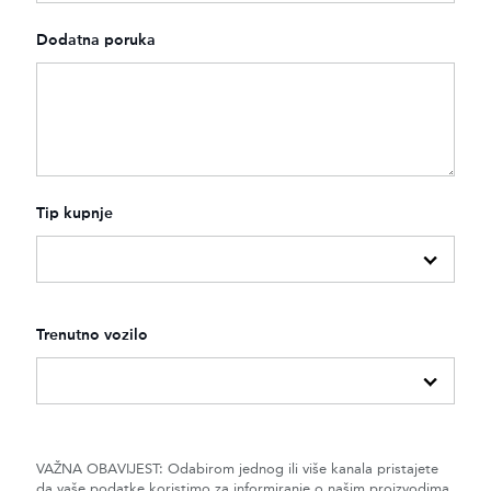
Dodatna poruka
Tip kupnje
Trenutno vozilo
VAŽNA OBAVIJEST: Odabirom jednog ili više kanala pristajete
da vaše podatke koristimo za informiranje o našim proizvodima