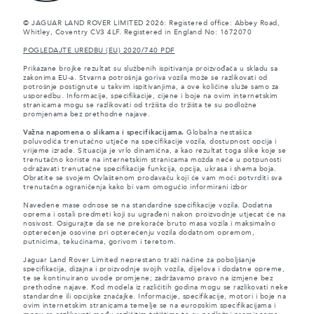
© JAGUAR LAND ROVER LIMITED 2026: Registered office: Abbey Road,
Whitley, Coventry CV3 4LF. Registered in England No: 1672070
POGLEDAJTE UREDBU (EU) 2020/740 PDF
Prikazane brojke rezultat su službenih ispitivanja proizvođača u skladu sa
zakonima EU-a. Stvarna potrošnja goriva vozila može se razlikovati od
potrošnje postignute u takvim ispitivanjima, a ove količine služe samo za
usporedbu. Informacije, specifikacije, cijene i boje na ovim internetskim
stranicama mogu se razlikovati od tržišta do tržišta te su podložne
promjenama bez prethodne najave.
Važna napomena o slikama i specifikacijama.
Globalna nestašica
poluvodiča trenutačno utječe na specifikacije vozila, dostupnost opcija i
vrijeme izrade. Situacija je vrlo dinamična, a kao rezultat toga slike koje se
trenutačno koriste na internetskim stranicama možda neće u potpunosti
odražavati trenutačne specifikacije funkcija, opcija, ukrasa i shema boja.
Obratite se svojem Ovlaštenom prodavaču koji će vam moći potvrditi sva
trenutačna ograničenja kako bi vam omogućio informirani izbor
Navedene mase odnose se na standardne specifikacije vozila. Dodatna
oprema i ostali predmeti koji su ugrađeni nakon proizvodnje utjecat će na
nosivost. Osigurajte da se ne prekorače bruto masa vozila i maksimalno
opterećenje osovine pri opterećenju vozila dodatnom opremom,
putnicima, tekućinama, gorivom i teretom.
Jaguar Land Rover Limited neprestano traži načine za poboljšanje
specifikacija, dizajna i proizvodnje svojih vozila, dijelova i dodatne opreme,
te se kontinuirano uvode promjene; zadržavamo pravo na izmjene bez
prethodne najave. Kod modela iz različitih godina mogu se razlikovati neke
standardne ili opcijske značajke. Informacije, specifikacije, motori i boje na
ovim internetskim stranicama temelje se na europskim specifikacijama i